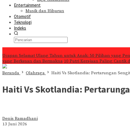
Entertainment
Musik dan Hiburan
Otomotif
Teknologi
Indeks
Konten Spesial
Ucapan Selamat Ulang Tahun untuk Anak: 50 Pilihan yang Pe
yang Berkesan dan Bermakna
10 Putri Kerajaan Paling Cantik
Beranda
Olahraga
Haiti Vs Skotlandia: Pertarungan Sengit
Haiti Vs Skotlandia: Pertarunga
Denis Ramadhani
13 Juni 2026