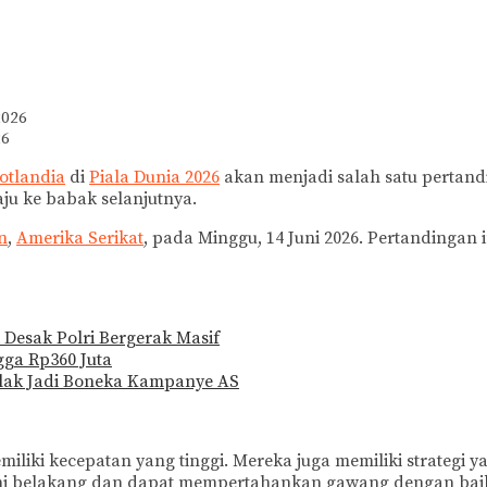
26
otlandia
di
Piala Dunia 2026
akan menjadi salah satu pertand
ju ke babak selanjutnya.
n
,
Amerika Serikat
, pada Minggu, 14 Juni 2026. Pertandingan
R Desak Polri Bergerak Masif
gga Rp360 Juta
lak Jadi Boneka Kampanye AS
liki kecepatan yang tinggi. Mereka juga memiliki strategi 
 lini belakang dan dapat mempertahankan gawang dengan bai