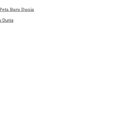
u Dunia