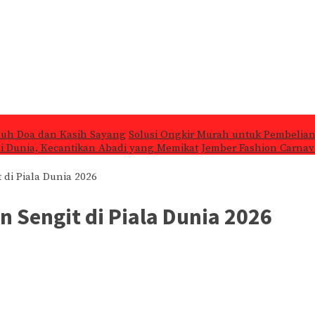
nuh Doa dan Kasih Sayang
Solusi Ongkir Murah untuk Pembelian
 di Dunia, Kecantikan Abadi yang Memikat
Jember Fashion Carnava
 di Piala Dunia 2026
n Sengit di Piala Dunia 2026