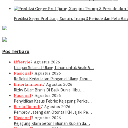
Prediksi Geger Prof Jiang Xueqin: Trump 3 Periode dan Peta Bar
Pos Terbaru
Lifestyle
7 Agustus 2026
Ucapan Selamat Ulang Tahun untuk Anak: 5…
Nasional
7 Agustus 2026
Refleksi Kedaulatan Pangan di Ulang Tahu…
Entertainment
7 Agustus 2026
Rizky Billar: Bisnis Di Balik Dunia Hibu…
Nasional
7 Agustus 2026
Penyidikan Kasus Febrie: Kejagung Periks…
Berita Daerah
7 Agustus 2026
Pemprov Jateng dan Otorita IKN Jajaki Pe…
Nasional
7 Agustus 2026
Kejagung Klaim Setor Triliunan Rupiah da…