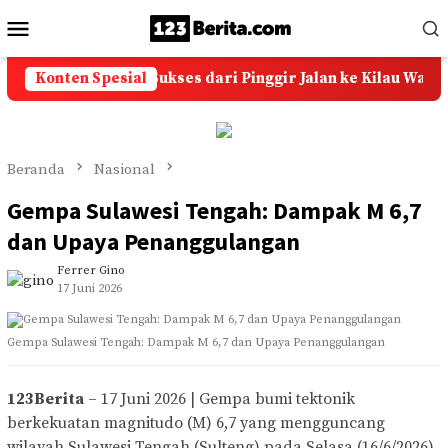
Loncat
Menu
ke
Mobile
konten
Batu Akik: Kisah Sukses dari Pinggir Jalan ke Kilau Warna-W
Konten Spesial
Beranda
Nasional
Gempa Sulawesi Tengah: Dampak M 6,7
dan Upaya Penanggulangan
Ferrer Gino
17 Juni 2026
Gempa Sulawesi Tengah: Dampak M 6,7 dan Upaya Penanggulangan
123Berita
– 17 Juni 2026 | Gempa bumi tektonik
berkekuatan magnitudo (M) 6,7 yang mengguncang
wilayah Sulawesi Tengah (Sulteng) pada Selasa (16/6/2026)