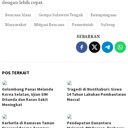
dengan lebih cepat.
Bencana Alam
Gempa Sulawesi Tengah
Kesiapsiagaan
Masyarakat
Mitigasi Bencana
Pemerintah
Sulteng
SEBARKAN
POS TERKAIT
Gelombang Panas Melanda
Tragedi di Nonthaburi: Siswa
Korea Selatan, Ujian SIM
14 Tahun Lakukan Pembantaian
Ditunda dan Kasus Sakit
Massal
Meningkat
Karhutla di Kawasan Taman
Pendapatan Danantara
Nasional Bromo Tengger
Melonjak 400 Persen, Prabowo