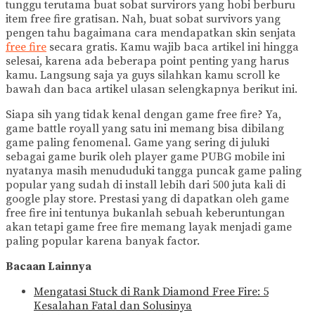
tunggu terutama buat sobat survirors yang hobi berburu
item free fire gratisan. Nah, buat sobat survivors yang
pengen tahu bagaimana cara mendapatkan skin senjata
free fire
secara gratis. Kamu wajib baca artikel ini hingga
selesai, karena ada beberapa point penting yang harus
kamu. Langsung saja ya guys silahkan kamu scroll ke
bawah dan baca artikel ulasan selengkapnya berikut ini.
Siapa sih yang tidak kenal dengan game free fire? Ya,
game battle royall yang satu ini memang bisa dibilang
game paling fenomenal. Game yang sering di juluki
sebagai game burik oleh player game PUBG mobile ini
nyatanya masih menududuki tangga puncak game paling
popular yang sudah di install lebih dari 500 juta kali di
google play store. Prestasi yang di dapatkan oleh game
free fire ini tentunya bukanlah sebuah keberuntungan
akan tetapi game free fire memang layak menjadi game
paling popular karena banyak factor.
Bacaan Lainnya
Mengatasi Stuck di Rank Diamond Free Fire: 5
Kesalahan Fatal dan Solusinya