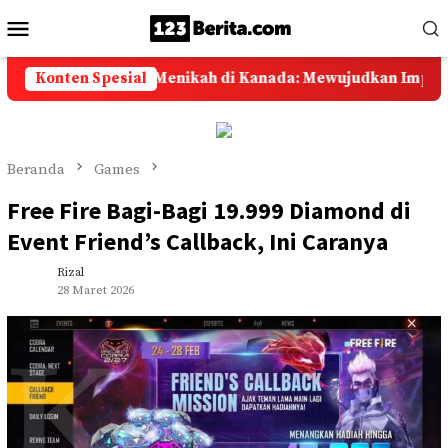
Loncat
Menu
ke
Mobile
konten
ela Cindy Resmi Menikah di Kanada: Mewujudkan Impian Hid
Konten Spesial
Beranda
Games
Free Fire Bagi-Bagi 19.999 Diamond di
Event Friend’s Callback, Ini Caranya
Rizal
28 Maret 2026