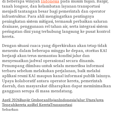
di beberapa wilayah
Indonesia
pada musim hujan. Banjir,
tanah longsor, dan kelambatan layanan transportasi
menjadi tantangan besar bagi pemerintah dan operator
infrastruktur. Para ahli mengingatkan pentingnya
peningkatan sistem mitigasi, termasuk perbaikan saluran
drainase, penggunaan rel tahan air, serta integrasi sistem
peringatan dini yang terhubung langsung ke pusat kontrol
kereta.
Dengan situasi cuaca yang diperkirakan akan tetap tidak
menentu dalam beberapa minggu ke depan, otoritas KAI
berjanji akan terus memantau kondisi jalur dan
menyesuaikan jadwal operasional secara dinamis.
Penumpang diimbau untuk selalu memeriksa informasi
terbaru sebelum melakukan perjalanan, baik melalui
aplikasi resmi KAI maupun kanal informasi publik lainnya.
Upaya kolaboratif antara operator kereta, pemerintah
daerah, dan masyarakat diharapkan dapat meminimalkan
gangguan serupa di masa mendatang.
April 2026
Banjir Grobogan
Hujan
Indonesia
Jalur Utara
Jawa
Tengah
kereta api
Rel Kereta
Transportasi
Sebarkan