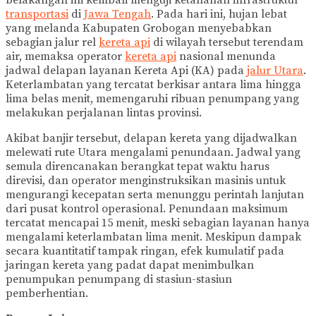
belakangan ini kembali menguji ketahanan infrastruktur
transportasi
di
Jawa Tengah
. Pada hari ini, hujan lebat
yang melanda Kabupaten Grobogan menyebabkan
sebagian jalur rel
kereta api
di wilayah tersebut terendam
air, memaksa operator
kereta api
nasional menunda
jadwal delapan layanan Kereta Api (KA) pada
jalur Utara
.
Keterlambatan yang tercatat berkisar antara lima hingga
lima belas menit, memengaruhi ribuan penumpang yang
melakukan perjalanan lintas provinsi.
Akibat banjir tersebut, delapan kereta yang dijadwalkan
melewati rute Utara mengalami penundaan. Jadwal yang
semula direncanakan berangkat tepat waktu harus
direvisi, dan operator menginstruksikan masinis untuk
mengurangi kecepatan serta menunggu perintah lanjutan
dari pusat kontrol operasional. Penundaan maksimum
tercatat mencapai 15 menit, meski sebagian layanan hanya
mengalami keterlambatan lima menit. Meskipun dampak
secara kuantitatif tampak ringan, efek kumulatif pada
jaringan kereta yang padat dapat menimbulkan
penumpukan penumpang di stasiun-stasiun
pemberhentian.