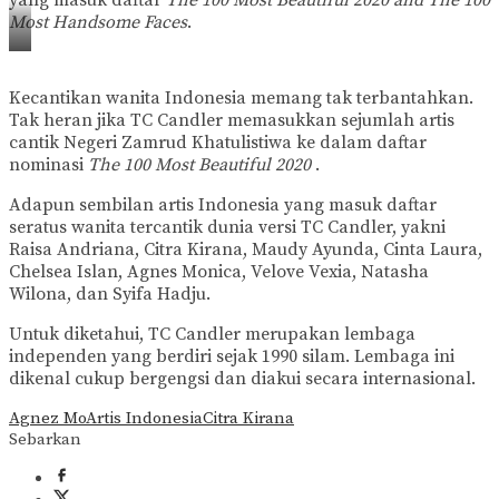
yang masuk daftar
The 100 Most Beautiful 2020 and The 100
Most Handsome Faces
.
Kecantikan wanita Indonesia memang tak terbantahkan.
Tak heran jika TC Candler memasukkan sejumlah artis
Citra
Kirana
cantik Negeri Zamrud Khatulistiwa ke dalam daftar
(Foto:
nominasi
The 100 Most Beautiful 2020
.
Instagram-
@tccandler)
Adapun sembilan artis Indonesia yang masuk daftar
seratus wanita tercantik dunia versi TC Candler, yakni
Raisa Andriana, Citra Kirana, Maudy Ayunda, Cinta Laura,
Chelsea Islan, Agnes Monica, Velove Vexia, Natasha
Wilona, dan Syifa Hadju.
Untuk diketahui, TC Candler merupakan lembaga
independen yang berdiri sejak 1990 silam. Lembaga ini
dikenal cukup bergengsi dan diakui secara internasional.
Agnez Mo
Artis Indonesia
Citra Kirana
Sebarkan