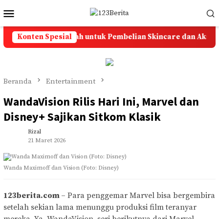
Loncat
Menu
ke
Mobile
konten
olusi Ongkir Murah untuk Pembelian Skincare dan Aksesoris
Konten Spesial
Beranda
Entertainment
WandaVision Rilis Hari Ini, Marvel dan
Disney+ Sajikan Sitkom Klasik
Rizal
21 Maret 2026
Wanda Maximoff dan Vision (Foto: Disney)
123berita.com
– Para penggemar Marvel bisa bergembira
setelah sekian lama menunggu produksi film teranyar