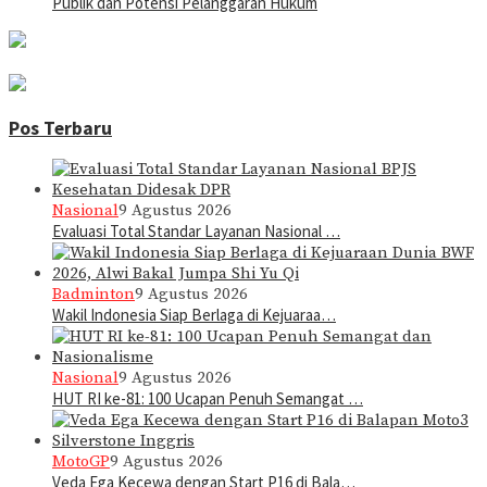
Publik dan Potensi Pelanggaran Hukum
Pos Terbaru
Nasional
9 Agustus 2026
Evaluasi Total Standar Layanan Nasional …
Badminton
9 Agustus 2026
Wakil Indonesia Siap Berlaga di Kejuaraa…
Nasional
9 Agustus 2026
HUT RI ke-81: 100 Ucapan Penuh Semangat …
MotoGP
9 Agustus 2026
Veda Ega Kecewa dengan Start P16 di Bala…