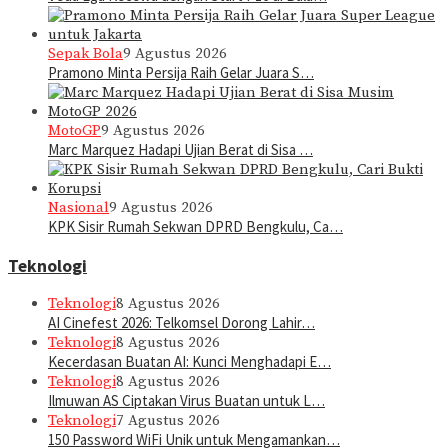
Sepak Bola
9 Agustus 2026
Pramono Minta Persija Raih Gelar Juara S…
MotoGP
9 Agustus 2026
Marc Marquez Hadapi Ujian Berat di Sisa …
Nasional
9 Agustus 2026
KPK Sisir Rumah Sekwan DPRD Bengkulu, Ca…
Teknologi
Teknologi
8 Agustus 2026
AI Cinefest 2026: Telkomsel Dorong Lahir…
Teknologi
8 Agustus 2026
Kecerdasan Buatan AI: Kunci Menghadapi E…
Teknologi
8 Agustus 2026
Ilmuwan AS Ciptakan Virus Buatan untuk L…
Teknologi
7 Agustus 2026
150 Password WiFi Unik untuk Mengamankan…