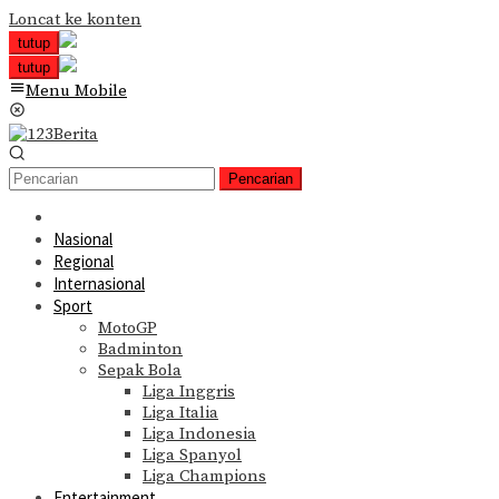
Loncat ke konten
tutup
tutup
Menu Mobile
Pencarian
Nasional
Regional
Internasional
Sport
MotoGP
Badminton
Sepak Bola
Liga Inggris
Liga Italia
Liga Indonesia
Liga Spanyol
Liga Champions
Entertainment