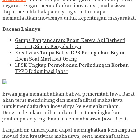
negara. Dengan mendaftarkan inovasinya, mahasiswa
dapat memiliki hak paten yang sah dan dapat
memanfaatkan inovasinya untuk kepentingan masyarakat.
Bacaan Lainnya
Gempa Pangandaran: Enam Kereta Api Berhenti
Darurat, Simak Penyebabnya
Kreativitas Tanpa Batas: DPR Peringatkan Bryan
Ebem Soal Martabat Orang
LPSK Ungkap Permohonan Perlindungan Korban
TPPO Didominasi Jabar
Erwan juga menambahkan bahwa pemerintah Jawa Barat
akan terus mendukung dan memfasilitasi mahasiswa
untuk mendaftarkan inovasinya ke Kemenkumham.
Dengan demikian, diharapkan dapat meningkatkan
jumlah paten yang dimiliki oleh mahasiswa Jawa Barat.
Langkah ini diharapkan dapat meningkatkan kemampuan
inovasi dan kreativitas mahasiswa, serta memanfaatkan