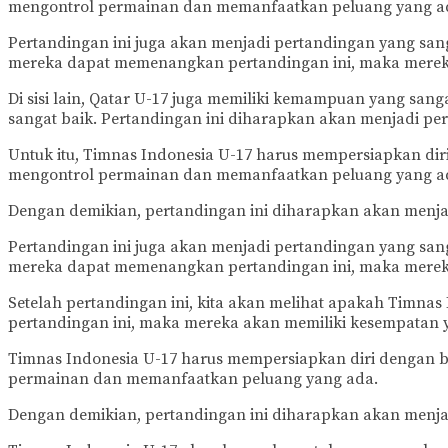
mengontrol permainan dan memanfaatkan peluang yang a
Pertandingan ini juga akan menjadi pertandingan yang sang
mereka dapat memenangkan pertandingan ini, maka mereka 
Di sisi lain, Qatar U-17 juga memiliki kemampuan yang s
sangat baik. Pertandingan ini diharapkan akan menjadi pe
Untuk itu, Timnas Indonesia U-17 harus mempersiapkan dir
mengontrol permainan dan memanfaatkan peluang yang a
Dengan demikian, pertandingan ini diharapkan akan menjadi
Pertandingan ini juga akan menjadi pertandingan yang sang
mereka dapat memenangkan pertandingan ini, maka mereka 
Setelah pertandingan ini, kita akan melihat apakah Tim
pertandingan ini, maka mereka akan memiliki kesempatan ya
Timnas Indonesia U-17 harus mempersiapkan diri dengan ba
permainan dan memanfaatkan peluang yang ada.
Dengan demikian, pertandingan ini diharapkan akan menjadi