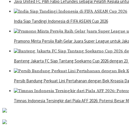
Java United FC Pilih Fabio Lefundes sebagai Pelatih Kepala unt
India Siap Tandingi Indonesia di FIFA ASEAN Cup 2026
Pramono Minta Persija Raih Gelar Juara Super League untuk Jak
Banteng Jakarta FC Siap Tantang Soekarno Cup 2026 dengan 23
Persib Bandung Perkuat Lini Pertahanan dengan Bek Kroasia Dan
Timnas Indonesia Tersingkir dari Piala AFF 2026: Potensi Besar M