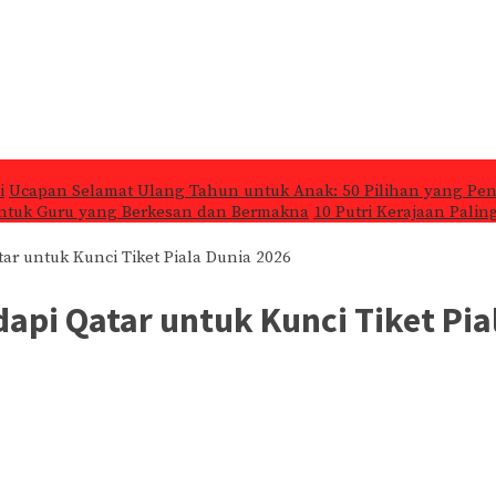
i
Ucapan Selamat Ulang Tahun untuk Anak: 50 Pilihan yang Pe
untuk Guru yang Berkesan dan Bermakna
10 Putri Kerajaan Pali
ar untuk Kunci Tiket Piala Dunia 2026
api Qatar untuk Kunci Tiket Pia