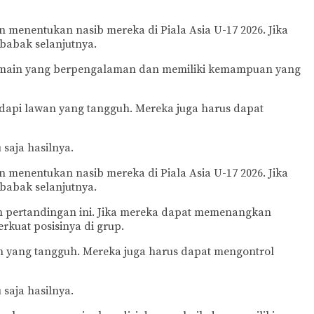
 menentukan nasib mereka di Piala Asia U-17 2026. Jika
babak selanjutnya.
i pemain yang berpengalaman dan memiliki kemampuan yang
adapi lawan yang tangguh. Mereka juga harus dapat
saja hasilnya.
 menentukan nasib mereka di Piala Asia U-17 2026. Jika
babak selanjutnya.
n pertandingan ini. Jika mereka dapat memenangkan
kuat posisinya di grup.
n yang tangguh. Mereka juga harus dapat mengontrol
saja hasilnya.