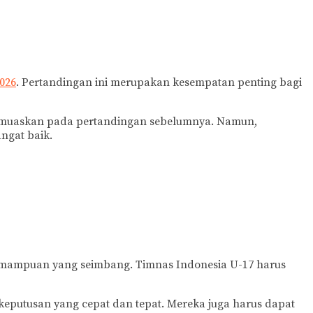
2026
. Pertandingan ini merupakan kesempatan penting bagi
emuaskan pada pertandingan sebelumnya. Namun,
ngat baik.
kemampuan yang seimbang. Timnas Indonesia U-17 harus
keputusan yang cepat dan tepat. Mereka juga harus dapat