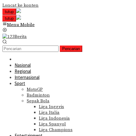
Loncat ke konten
tutup
tutup
Menu Mobile
Pencarian
Nasional
Regional
Internasional
Sport
MotoGP
Badminton
Sepak Bola
Liga Inggris
Liga Italia
Liga Indonesia
Liga Spanyol
Liga Champions
Entertainment