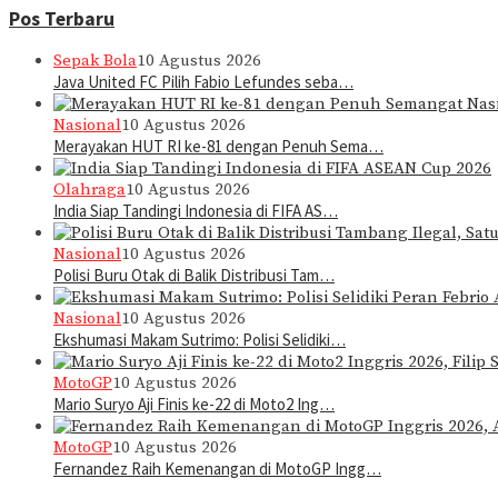
Pos Terbaru
Sepak Bola
10 Agustus 2026
Java United FC Pilih Fabio Lefundes seba…
Nasional
10 Agustus 2026
Merayakan HUT RI ke-81 dengan Penuh Sema…
Olahraga
10 Agustus 2026
India Siap Tandingi Indonesia di FIFA AS…
Nasional
10 Agustus 2026
Polisi Buru Otak di Balik Distribusi Tam…
Nasional
10 Agustus 2026
Ekshumasi Makam Sutrimo: Polisi Selidiki…
MotoGP
10 Agustus 2026
Mario Suryo Aji Finis ke-22 di Moto2 Ing…
MotoGP
10 Agustus 2026
Fernandez Raih Kemenangan di MotoGP Ingg…