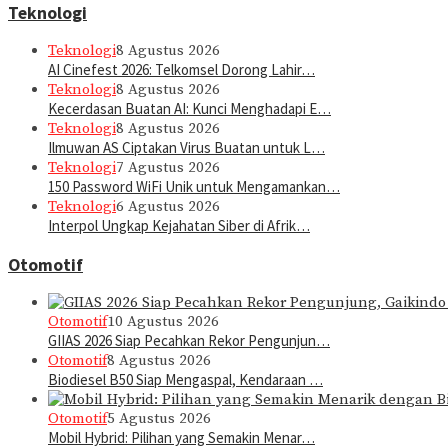
Teknologi
Teknologi
8 Agustus 2026
AI Cinefest 2026: Telkomsel Dorong Lahir…
Teknologi
8 Agustus 2026
Kecerdasan Buatan AI: Kunci Menghadapi E…
Teknologi
8 Agustus 2026
Ilmuwan AS Ciptakan Virus Buatan untuk L…
Teknologi
7 Agustus 2026
150 Password WiFi Unik untuk Mengamankan…
Teknologi
6 Agustus 2026
Interpol Ungkap Kejahatan Siber di Afrik…
Otomotif
Otomotif
10 Agustus 2026
GIIAS 2026 Siap Pecahkan Rekor Pengunjun…
Otomotif
8 Agustus 2026
Biodiesel B50 Siap Mengaspal, Kendaraan …
Otomotif
5 Agustus 2026
Mobil Hybrid: Pilihan yang Semakin Menar…