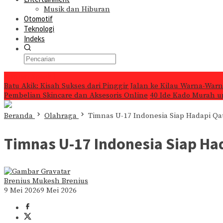
Musik dan Hiburan
Otomotif
Teknologi
Indeks
Konten Spesial
Batu Akik: Kisah Sukses dari Pinggir Jalan ke Kilau Warna-Warn
Pembelian Skincare dan Aksesoris Online
40 Ide Kado Murah 
Beranda
Olahraga
Timnas U-17 Indonesia Siap Hadapi Qat
Timnas U-17 Indonesia Siap Had
Brenius Mukesh Brenius
9 Mei 2026
9 Mei 2026