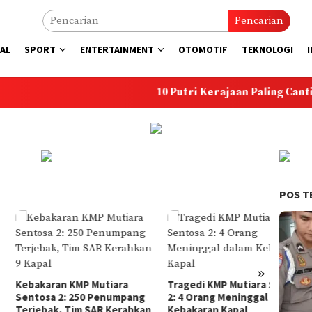
Pencarian
AL
SPORT
ENTERTAINMENT
OTOMOTIF
TEKNOLOGI
10 Putri Kerajaan Paling Cantik di Du
POS T
»
karan KMP Mutiara
Tragedi KMP Mutiara Sentosa
Krono
osa 2: 250 Penumpang
2: 4 Orang Meninggal dalam
Mening
ebak, Tim SAR Kerahkan
Kebakaran Kapal
dari R