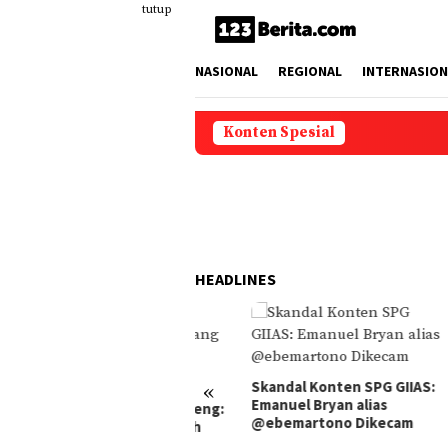
Loncat
tutup
ke
konten
NASIONAL
REGIONAL
INTERNASION
Konten Spesial
HEADLINES
Skandal Konten SPG GIIAS:
«
Emanuel Bryan alias
ngenang Diding Boneng:
Keba
@ebemartono Dikecam
makaman yang Penuh
Sent
gis dan Kenangan
Terj