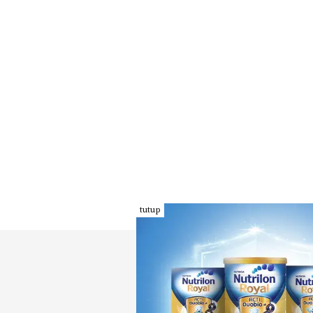
tutup
INDEKS
KODE ETIK
PEDOMAN MEDIA
REDAKSI
SIBER