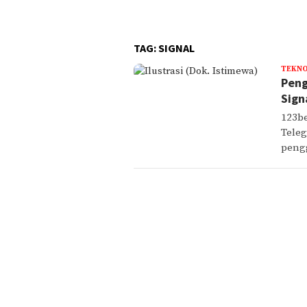
9 Ka
TAG:
SIGNAL
TEKNO
Peng
Sign
123be
Teleg
peng