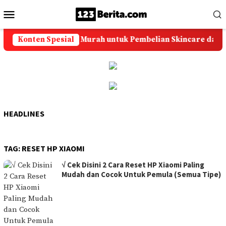
Loncat
Menu
ke
Mobile
konten
Konten Spesial
Solusi Ongkir Murah untuk Pembelian Skincare dan Aks
HEADLINES
TAG:
RESET HP XIAOMI
√ Cek Disini 2 Cara Reset HP Xiaomi Paling
Mudah dan Cocok Untuk Pemula (Semua Tipe)