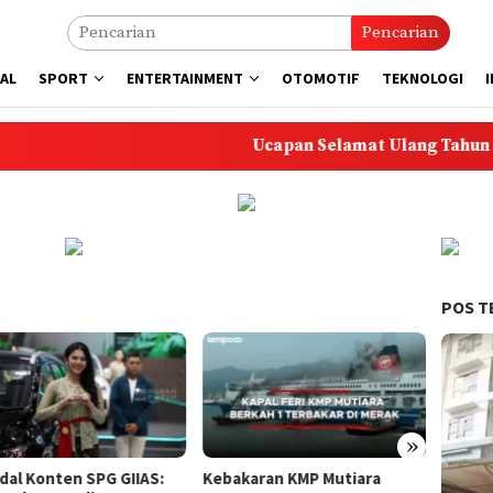
Pencarian
AL
SPORT
ENTERTAINMENT
OTOMOTIF
TEKNOLOGI
Ucapan Selamat Ulang Tahun untuk An
POS T
»
karan KMP Mutiara
Tragedi KMP Mutiara Sentosa
Krono