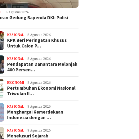
gal Setelah Keluar
TV Setelah Viral Tagih Honor
Teluk To
umah Hantu di
Rp961 Juta
Asing Ma
gagung
AL
8 Agustus 2026
ran Gedung Bapenda DKI: Polisi
NASIONAL
8 Agustus 2026
KPK Beri Peringatan Khusus
Untuk Calon P…
NASIONAL
8 Agustus 2026
Pendapatan Danantara Melonjak
400 Persen…
EKONOMI
8 Agustus 2026
Pertumbuhan Ekonomi Nasional
Triwulan II…
NASIONAL
8 Agustus 2026
Menghargai Kemerdekaan
Indonesia dengan …
NASIONAL
8 Agustus 2026
Menelusuri Sejarah