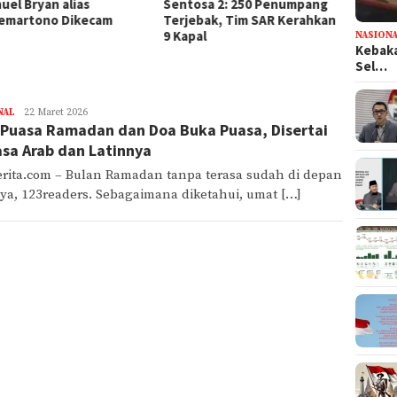
osa 2: 250 Penumpang
2: 4 Orang Meninggal dalam
Mening
ebak, Tim SAR Kerahkan
Kebakaran Kapal
dari R
pal
Tulun
NASION
Kebaka
Sel…
NAL
rizal
22 Maret 2026
 Puasa Ramadan dan Doa Buka Puasa, Disertai
sa Arab dan Latinnya
rita.com – Bulan Ramadan tanpa terasa sudah di depan
ya, 123readers. Sebagaimana diketahui, umat […]