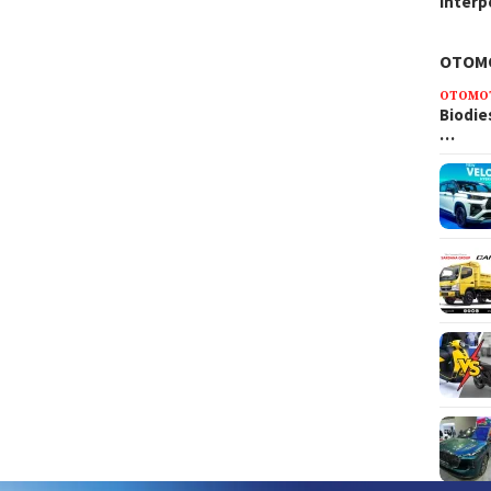
Interp
OTOM
OTOMO
Biodie
…