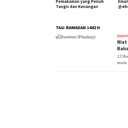
makaman yang Penuh
Emanuel Bryan alias
Sent
gis dan Kenangan
@ebemartono Dikecam
Terj
9 Ka
TAG:
RAMADAN 1442 H
NASIO
Niat
Baha
123be
mata 