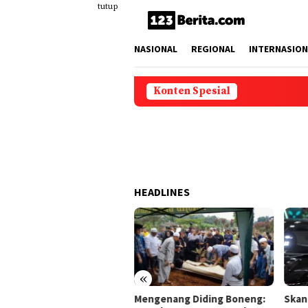
Loncat
tutup
ke
konten
NASIONAL
REGIONAL
INTERNASION
Konten Spesial
HEADLINES
«
ngenang Diding Boneng:
Skandal Konten SPG GIIAS:
Keba