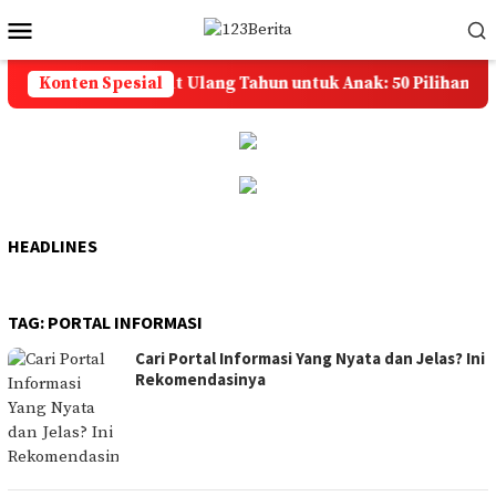
Loncat
Menu
ke
Mobile
konten
Ucapan Selamat Ulang Tahun untuk Anak: 50 Pilihan yang
Konten Spesial
HEADLINES
TAG:
PORTAL INFORMASI
Cari Portal Informasi Yang Nyata dan Jelas? Ini
Rekomendasinya