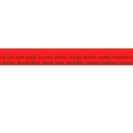
nuh Doa dan Kasih Sayang
Solusi Ongkir Murah untuk Pembelian
 di Dunia, Kecantikan Abadi yang Memikat
Jember Fashion Carnava