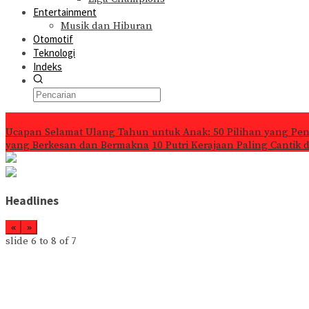
Entertainment
Musik dan Hiburan
Otomotif
Teknologi
Indeks
Konten Spesial
Ucapan Selamat Ulang Tahun untuk Anak: 50 Pilihan yang Pe
yang Berkesan dan Bermakna
10 Putri Kerajaan Paling Cantik
Headlines
«
»
slide
6 to 8
of 7