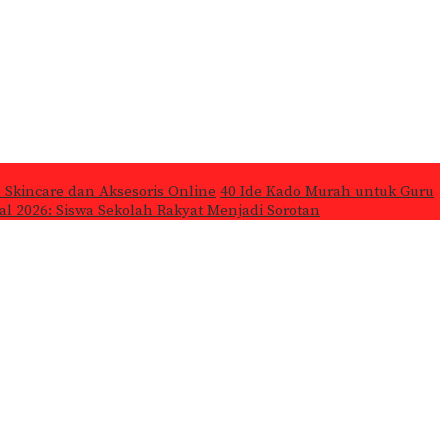
 Skincare dan Aksesoris Online
40 Ide Kado Murah untuk Guru
l 2026: Siswa Sekolah Rakyat Menjadi Sorotan