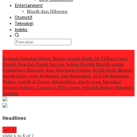
Entertainment
Musik dan Hiburan
Otomotif
Teknologi
Indeks
Konten Spesial
Ucapan Selamat Ulang Tahun untuk Anak: 50 Pilihan yang
Penuh Doa dan Kasih Sayang
Solusi Ongkir Murah untuk
Pembelian Skincare dan Aksesoris Online
40 Ide Kado Murah
untuk Guru yang Berkesan dan Bermakna
10 Putri Kerajaan
Paling Cantik di Dunia, Kecantikan Abadi yang Memikat
Jember Fashion Carnaval 2026: Siswa Sekolah Rakyat Menjadi
Sorotan
Headlines
«
»
slide
6 to 8
of 7