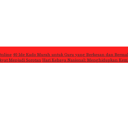
Online
40 Ide Kado Murah untuk Guru yang Berkesan dan Berma
kyat Menjadi Sorotan
Hari Kebaya Nasional: Menghidupkan Kemb