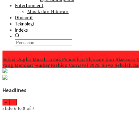
Entertainment
Musik dan Hiburan
Otomotif
Teknologi
Indeks
Konten Spesial
Solusi Ongkir Murah untuk Pembelian Skincare dan Aksesoris 
yang Memikat
Jember Fashion Carnaval 2026: Siswa Sekolah Ra
Headlines
«
»
slide
6 to 8
of 7