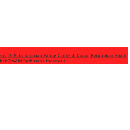
kna
10 Putri Kerajaan Paling Cantik di Dunia, Kecantikan Abadi
ali Tradisi Berbusana Indonesia