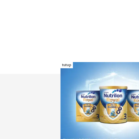
tutup
INDEKS
KODE ETIK
PEDOMAN MEDIA
REDAKSI
SIBER
PRIVACY POLICY