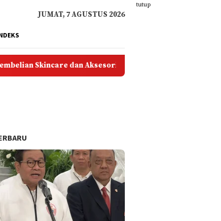
tutup
JUMAT, 7 AGUSTUS 2026
INDEKS
n Skincare dan Aksesoris Online
40 Ide Kado Murah 
ERBARU