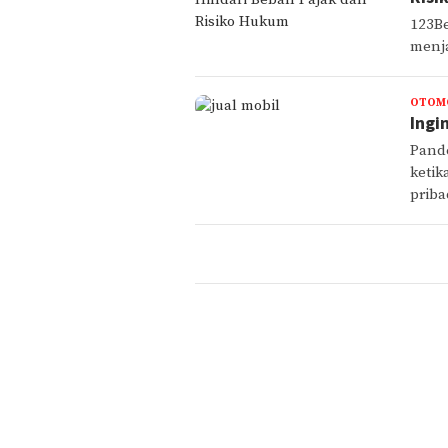
123Be
menja
OTOM
Ingi
Pand
ketik
priba