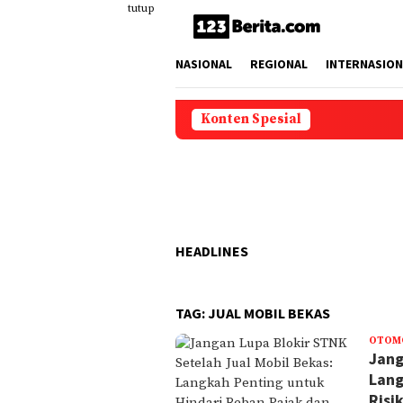
Loncat
tutup
ke
konten
NASIONAL
REGIONAL
INTERNASION
Konten Spesial
HEADLINES
TAG:
JUAL MOBIL BEKAS
OTOM
Jang
Lang
Risi