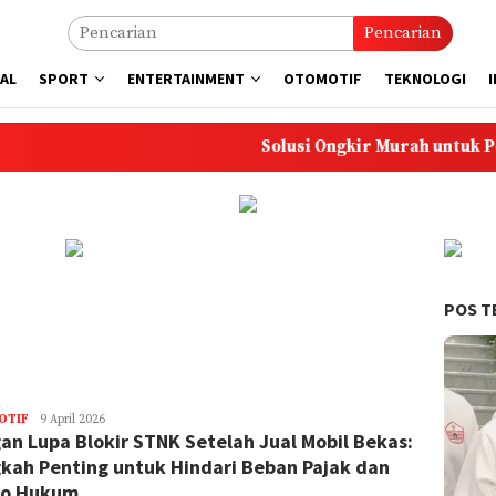
Pencarian
AL
SPORT
ENTERTAINMENT
OTOMOTIF
TEKNOLOGI
Solusi Ongkir Murah untuk Pembelia
POS T
OTIF
Ferrer
9 April 2026
an Lupa Blokir STNK Setelah Jual Mobil Bekas:
Gino
kah Penting untuk Hindari Beban Pajak dan
ko Hukum