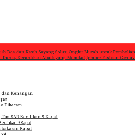
nuh Doa dan Kasih Sayang
Solusi Ongkir Murah untuk Pembelian
 di Dunia, Kecantikan Abadi yang Memikat
Jember Fashion Carnava
ngan
m
Kerahkan 9 Kapal
apal