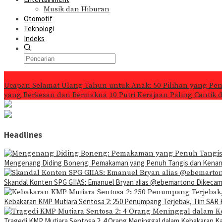
Musik dan Hiburan
Otomotif
Teknologi
Indeks
Konten Spesial
Ucapan Selamat Ulang Tahun untuk Anak: 50 Pilihan yang Pe
yang Berkesan dan Bermakna
10 Putri Kerajaan Paling Cantik
Headlines
Mengenang Diding Boneng: Pemakaman yang Penuh Tangis dan Kena
Skandal Konten SPG GIIAS: Emanuel Bryan alias @ebemartono Dikeca
Kebakaran KMP Mutiara Sentosa 2: 250 Penumpang Terjebak, Tim SAR 
Tragedi KMP Mutiara Sentosa 2: 4 Orang Meninggal dalam Kebakaran K