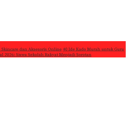
 Skincare dan Aksesoris Online
40 Ide Kado Murah untuk Guru
l 2026: Siswa Sekolah Rakyat Menjadi Sorotan