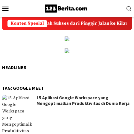
Loncat
Menu
ke
Mobile
konten
Konten Spesial
Batu Akik: Kisah Sukses dari Pinggir Jalan ke Kilau W
HEADLINES
TAG:
GOOGLE MEET
15 Aplikasi Google Workspace yang
Mengoptimalkan Produktivitas di Dunia Kerja