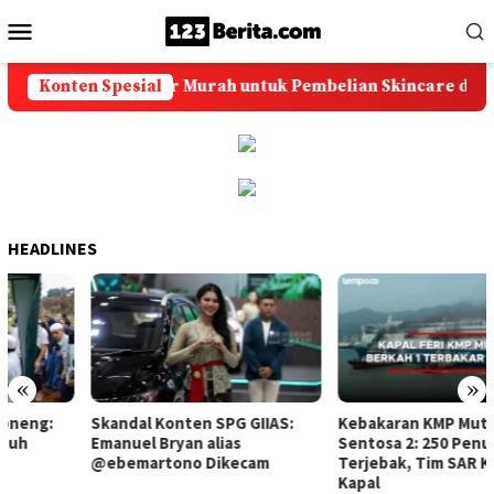
Loncat
Menu
ke
Mobile
konten
Konten Spesial
Solusi Ongkir Murah untuk Pembelian Skincare dan Aks
HEADLINES
«
»
Skandal Konten SPG GIIAS:
Kebakaran KMP Mutiara
Emanuel Bryan alias
Sentosa 2: 250 Penumpang
@ebemartono Dikecam
Terjebak, Tim SAR Kerahkan 9
Kapal