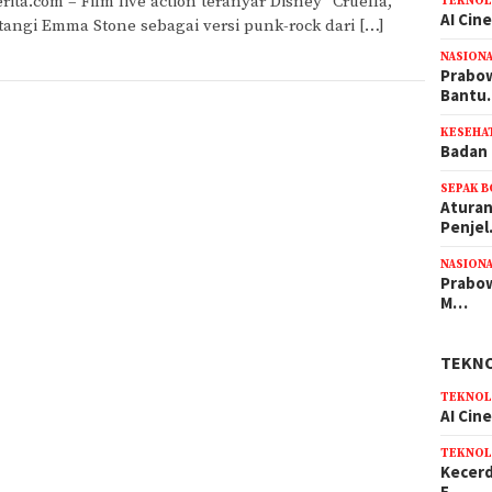
rita.com – Film live action teranyar Disney “Cruella,”
TEKNOL
AI Cin
tangi Emma Stone sebagai versi punk-rock dari […]
NASION
Prabow
Bant
KESEHA
Badan 
SEPAK 
Aturan
Penje
NASION
Prabow
M…
TEKN
TEKNOL
AI Cin
TEKNOL
Kecerd
E…