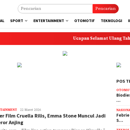
Pencarian
AL
SPORT
ENTERTAINMENT
OTOMOTIF
TEKNOLOGI
Ucapan Selamat Ulang Tahun untu
POS T
OTOMO
Biodie
…
TAINMENT
rizal
22 Maret 2026
NASION
ler Film Cruella Rilis, Emma Stone Muncul Jadi
Febrie
S…
ror Anjing