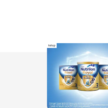
tutup
INDEKS
KODE ETIK
PEDOMAN MEDIA
REDAKSI
SIBER
PRIVACY POLICY