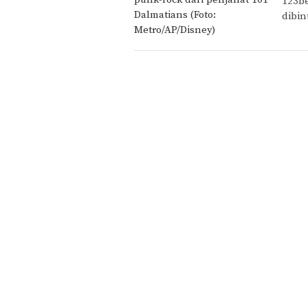
123be
dibin