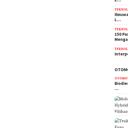
TEKNOL
Ilmuwa
L…
TEKNOL
150 Pa
Meng
TEKNOL
Interp
OTOM
OTOMO
Biodie
…