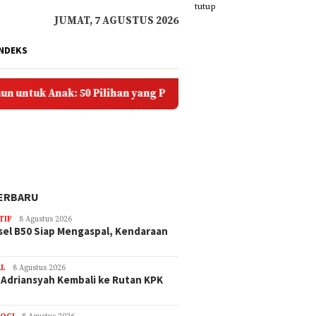
tutup
JUMAT, 7 AGUSTUS 2026
INDEKS
k Anak: 50 Pilihan yang Penuh Doa dan Kasih Sayang
ERBARU
TIF
8 Agustus 2026
sel B50 Siap Mengaspal, Kendaraan
AL
8 Agustus 2026
 Adriansyah Kembali ke Rutan KPK