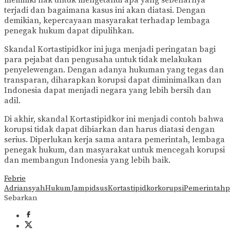
memiliki hak untuk mengetahui apa yang sebenarnya
terjadi dan bagaimana kasus ini akan diatasi. Dengan
demikian, kepercayaan masyarakat terhadap lembaga
penegak hukum dapat dipulihkan.
Skandal Kortastipidkor ini juga menjadi peringatan bagi
para pejabat dan pengusaha untuk tidak melakukan
penyelewengan. Dengan adanya hukuman yang tegas dan
transparan, diharapkan korupsi dapat diminimalkan dan
Indonesia dapat menjadi negara yang lebih bersih dan
adil.
Di akhir, skandal Kortastipidkor ini menjadi contoh bahwa
korupsi tidak dapat dibiarkan dan harus diatasi dengan
serius. Diperlukan kerja sama antara pemerintah, lembaga
penegak hukum, dan masyarakat untuk mencegah korupsi
dan membangun Indonesia yang lebih baik.
Febrie
Adriansyah
Hukum
Jampidsus
Kortastipidkor
korupsi
Pemerintah
p
Sebarkan