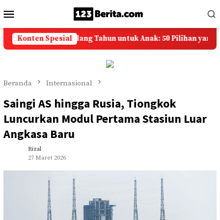
Loncat
Menu
ke
Mobile
konten
capan Selamat Ulang Tahun untuk Anak: 50 Pilihan yang Pen
Konten Spesial
Beranda
Internasional
Saingi AS hingga Rusia, Tiongkok
Luncurkan Modul Pertama Stasiun Luar
Angkasa Baru
Rizal
27 Maret 2026