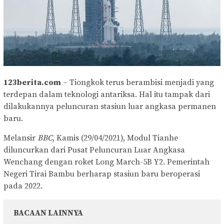
123berita.com
– Tiongkok terus berambisi menjadi yang
terdepan dalam teknologi antariksa. Hal itu tampak dari
dilakukannya peluncuran stasiun luar angkasa permanen
baru.
Melansir
BBC
, Kamis (29/04/2021), Modul Tianhe
diluncurkan dari Pusat Peluncuran Luar Angkasa
Wenchang dengan roket Long March-5B Y2. Pemerintah
Negeri Tirai Bambu berharap stasiun baru beroperasi
pada 2022.
BACAAN LAINNYA