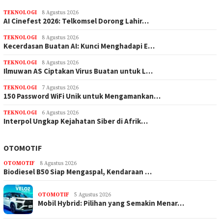
TEKNOLOGI
8 Agustus 2026
AI Cinefest 2026: Telkomsel Dorong Lahir…
TEKNOLOGI
8 Agustus 2026
Kecerdasan Buatan AI: Kunci Menghadapi E…
TEKNOLOGI
8 Agustus 2026
Ilmuwan AS Ciptakan Virus Buatan untuk L…
TEKNOLOGI
7 Agustus 2026
150 Password WiFi Unik untuk Mengamankan…
TEKNOLOGI
6 Agustus 2026
Interpol Ungkap Kejahatan Siber di Afrik…
OTOMOTIF
OTOMOTIF
8 Agustus 2026
Biodiesel B50 Siap Mengaspal, Kendaraan …
OTOMOTIF
5 Agustus 2026
Mobil Hybrid: Pilihan yang Semakin Menar…