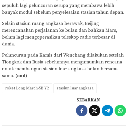
sepuluh lagi peluncuran serupa yang membawa lebih
banyak modul sebelum penyelesaian stasiun tahun depan.
Selain stasiun ruang angkasa berawak, Beijing
merencanakan perjalanan ke bulan dan bahkan Mars,
belum lagi mengoperasikan teleskop radio terbesar di
dunia.
Peluncuran pada Kamis dari Wenchang dilakukan setelah
Tiongkok dan Rusia sebelumnya mengumumkan rencana
untuk membangun stasiun luar angkasa bulan bersama-
sama.
(and)
roket Long March-5B Y2
stasiun luar angkasa
SEBARKAN