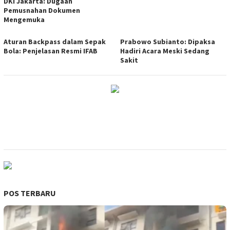
DKI Jakarta: Dugaan
Pemusnahan Dokumen
Mengemuka
Aturan Backpass dalam Sepak
Prabowo Subianto: Dipaksa
Bola: Penjelasan Resmi IFAB
Hadiri Acara Meski Sedang
Sakit
POS TERBARU