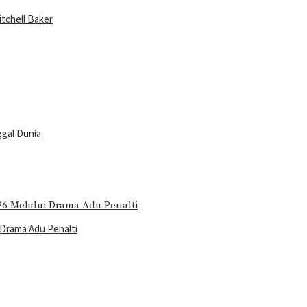
itchell Baker
gal Dunia
 Drama Adu Penalti