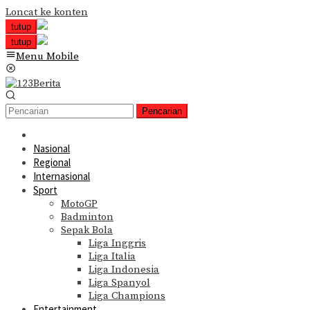
Loncat ke konten
tutup
tutup
Menu Mobile
Pencarian
Nasional
Regional
Internasional
Sport
MotoGP
Badminton
Sepak Bola
Liga Inggris
Liga Italia
Liga Indonesia
Liga Spanyol
Liga Champions
Entertainment