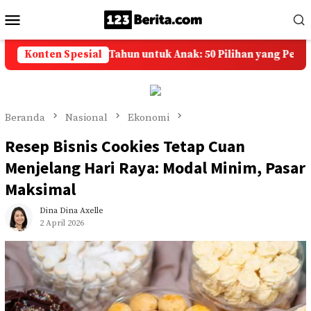
Loncat
Menu
ke
Mobile
konten
elamat Ulang Tahun untuk Anak: 50 Pilihan yang Penuh Doa 
Konten Spesial
Beranda
Nasional
Ekonomi
Resep Bisnis Cookies Tetap Cuan
Menjelang Hari Raya: Modal Minim, Pasar
Maksimal
Dina Dina Axelle
2 April 2026