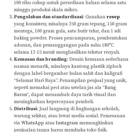
100 ribu cukup untuk persediaan bahan selama satu
minggu produksi skala mikro.
Pengolahan dan standardisasi
: Gunakan
resep
yang konsisten; misalnya 250 gram tepung, 150 gram
mentega, 100 gram gula, satu butir telur, dan 1 sdt
baking powder. Proses pencampuran, pembentukan
adonan, dan pemanggangan pada suhu 180°C
selama 12-15 menit menghasilkan tekstur renyah.
Kemasan dan branding
: Desain kemasan sederhana
namun menarik, misalnya kantong plastik ziplock
dengan label bergambar bulan sabit dan kaligrafi
“Selamat Hari Raya”. Penampilan penjual yang unik,
seperti memakai peci atau setelan jas ala “
Bang
Baron
“, dapat menambah daya tarik visual dan
meningkatkan kepercayaan pembeli.
Distribusi
: Jual langsung di lingkungan sekolah,
warung sekitar, atau lewat media sosial. Pemesanan
via
WhatsApp
atau
Instagram
memungkinkan
penjualan tanpa harus membuka toko fisik.