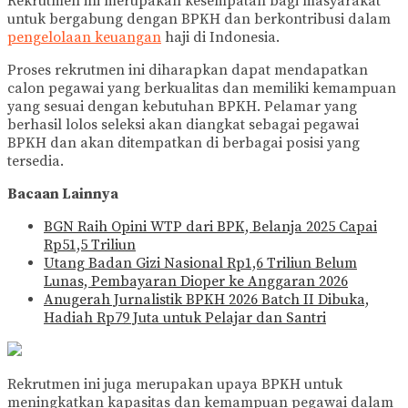
Rekrutmen ini merupakan kesempatan bagi masyarakat
untuk bergabung dengan BPKH dan berkontribusi dalam
pengelolaan keuangan
haji di Indonesia.
Proses rekrutmen ini diharapkan dapat mendapatkan
calon pegawai yang berkualitas dan memiliki kemampuan
yang sesuai dengan kebutuhan BPKH. Pelamar yang
berhasil lolos seleksi akan diangkat sebagai pegawai
BPKH dan akan ditempatkan di berbagai posisi yang
tersedia.
Bacaan Lainnya
BGN Raih Opini WTP dari BPK, Belanja 2025 Capai
Rp51,5 Triliun
Utang Badan Gizi Nasional Rp1,6 Triliun Belum
Lunas, Pembayaran Dioper ke Anggaran 2026
Anugerah Jurnalistik BPKH 2026 Batch II Dibuka,
Hadiah Rp79 Juta untuk Pelajar dan Santri
Rekrutmen ini juga merupakan upaya BPKH untuk
meningkatkan kapasitas dan kemampuan pegawai dalam