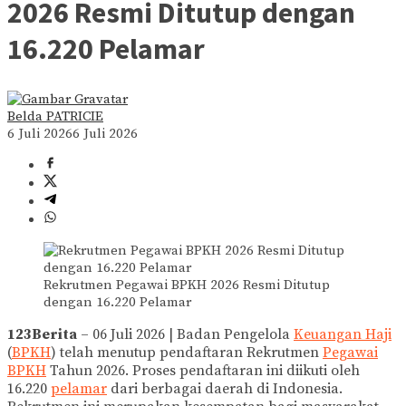
2026 Resmi Ditutup dengan
16.220 Pelamar
Belda PATRICIE
6 Juli 2026
6 Juli 2026
Rekrutmen Pegawai BPKH 2026 Resmi Ditutup
dengan 16.220 Pelamar
123Berita
– 06 Juli 2026 | Badan Pengelola
Keuangan Haji
(
BPKH
) telah menutup pendaftaran Rekrutmen
Pegawai
BPKH
Tahun 2026. Proses pendaftaran ini diikuti oleh
16.220
pelamar
dari berbagai daerah di Indonesia.