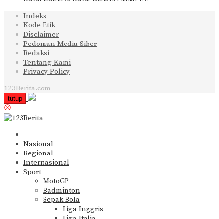
Indeks
Kode Etik
Disclaimer
Pedoman Media Siber
Redaksi
Tentang Kami
Privacy Policy
123Berita.com
tutup
Nasional
Regional
Internasional
Sport
MotoGP
Badminton
Sepak Bola
Liga Inggris
Liga Italia