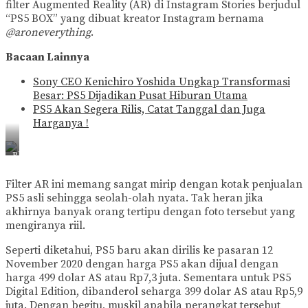
filter Augmented Reality (AR) di Instagram Stories berjudul
“PS5 BOX” yang dibuat kreator Instagram bernama
@aroneverything
.
Bacaan Lainnya
Sony CEO Kenichiro Yoshida Ungkap Transformasi
Besar: PS5 Dijadikan Pusat Hiburan Utama
PS5 Akan Segera Rilis, Catat Tanggal dan Juga
Harganya !
PlayStation
5
Filter AR ini memang sangat mirip dengan kotak penjualan
PS5 asli sehingga seolah-olah nyata. Tak heran jika
akhirnya banyak orang tertipu dengan foto tersebut yang
mengiranya riil.
Seperti diketahui, PS5 baru akan dirilis ke pasaran 12
November 2020 dengan harga PS5 akan dijual dengan
harga 499 dolar AS atau Rp7,3 juta. Sementara untuk PS5
Digital Edition, dibanderol seharga 399 dolar AS atau Rp5,9
juta. Dengan begitu, muskil apabila perangkat tersebut