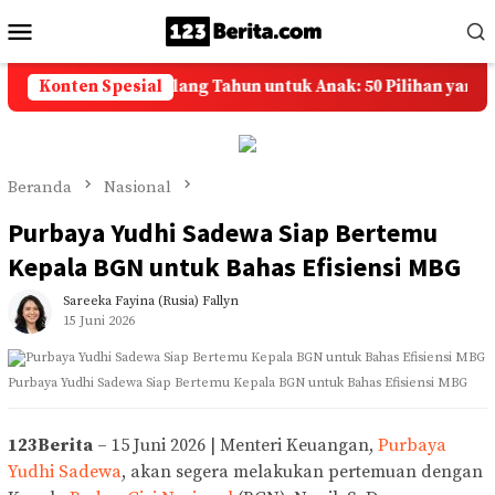
Loncat
Menu
ke
Mobile
konten
apan Selamat Ulang Tahun untuk Anak: 50 Pilihan yang Penu
Konten Spesial
Beranda
Nasional
Purbaya Yudhi Sadewa Siap Bertemu
Kepala BGN untuk Bahas Efisiensi MBG
Sareeka Fayina (rusia) Fallyn
15 Juni 2026
Purbaya Yudhi Sadewa Siap Bertemu Kepala BGN untuk Bahas Efisiensi MBG
123Berita
– 15 Juni 2026 | Menteri Keuangan,
Purbaya
Yudhi Sadewa
, akan segera melakukan pertemuan dengan