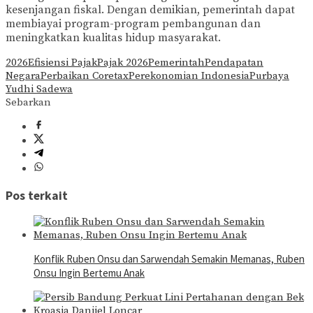
kesenjangan fiskal. Dengan demikian, pemerintah dapat
membiayai program-program pembangunan dan
meningkatkan kualitas hidup masyarakat.
2026
Efisiensi Pajak
Pajak 2026
Pemerintah
Pendapatan
Negara
Perbaikan Coretax
Perekonomian Indonesia
Purbaya
Yudhi Sadewa
Sebarkan
Pos terkait
Konflik Ruben Onsu dan Sarwendah Semakin Memanas, Ruben
Onsu Ingin Bertemu Anak