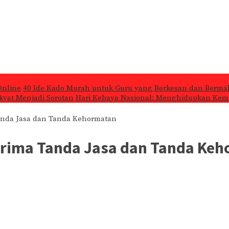
Online
40 Ide Kado Murah untuk Guru yang Berkesan dan Berma
kyat Menjadi Sorotan
Hari Kebaya Nasional: Menghidupkan Kemb
anda Jasa dan Tanda Kehormatan
erima Tanda Jasa dan Tanda Ke