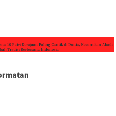
kna
10 Putri Kerajaan Paling Cantik di Dunia, Kecantikan Abadi
ali Tradisi Berbusana Indonesia
hormatan