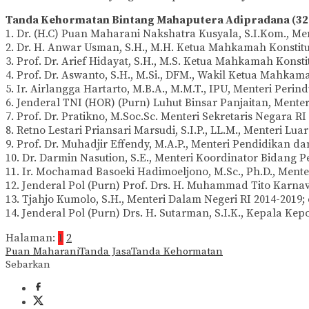
@puanmaharaniri)
Tanda Kehormatan Bintang Mahaputera Adipradana (32
1. Dr. (H.C) Puan Maharani Nakshatra Kusyala, S.I.Kom., 
2. Dr. H. Anwar Usman, S.H., M.H. Ketua Mahkamah Konstitus
3. Prof. Dr. Arief Hidayat, S.H., M.S. Ketua Mahkamah Konsti
4. Prof. Dr. Aswanto, S.H., M.Si., DFM., Wakil Ketua Mahkama
5. Ir. Airlangga Hartarto, M.B.A., M.M.T., IPU, Menteri Perind
6. Jenderal TNI (HOR) (Purn) Luhut Binsar Panjaitan, Mente
7. Prof. Dr. Pratikno, M.Soc.Sc. Menteri Sekretaris Negara RI
8. Retno Lestari Priansari Marsudi, S.I.P., LL.M., Menteri Lua
9. Prof. Dr. Muhadjir Effendy, M.A.P., Menteri Pendidikan d
10. Dr. Darmin Nasution, S.E., Menteri Koordinator Bidang 
11. Ir. Mochamad Basoeki Hadimoeljono, M.Sc., Ph.D., Men
12. Jenderal Pol (Purn) Prof. Drs. H. Muhammad Tito Karnav
13. Tjahjo Kumolo, S.H., Menteri Dalam Negeri RI 2014-2019;
14. Jenderal Pol (Purn) Drs. H. Sutarman, S.I.K., Kepala Ke
Halaman:
1
2
Puan Maharani
Tanda Jasa
Tanda Kehormatan
Sebarkan