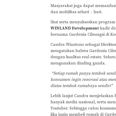
Masyarakat juga dapat memanfaatk
dan mobilitas sehari – hari.
Ikut serta menyukseskan program
WINLAND Development
hadir d
bernama Gardenia Cileungsi di Ke
Candra Wiantono sebagai Direktu
mengatakan bahwa Gardenia Cile
dengan kualitas real estate. Selu
mengunakan dinding ganda.
“Setiap rumah punya tembok sendir
konsumen ingin renovasi atau m
diatas tembok rumahnya sendiri”
Lebih lanjut Candra menjelaskan b
banyak media nasional, serta me
Youtuber. Sehingga calon konsum
jika ingin membeli rumah di Garde