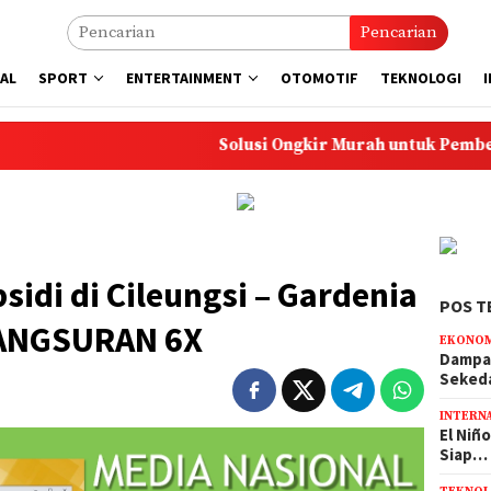
Pencarian
AL
SPORT
ENTERTAINMENT
OTOMOTIF
TEKNOLOGI
Solusi Ongkir Murah untuk Pembelian Skincare da
di di Cileungsi – Gardenia
POS T
 ANGSURAN 6X
EKONO
Dampak
Seked
INTERN
El Niñ
Siap…