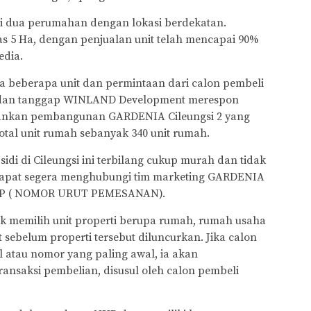
di dua perumahan dengan lokasi berdekatan.
as 5 Ha, dengan penjualan unit telah mencapai 90%
edia.
sa beberapa unit dan permintaan dari calon pembeli
at dan tanggap WINLAND Development merespon
ankan pembangunan GARDENIA Cileungsi 2 yang
total unit rumah sebanyak 340 unit rumah.
i di Cileungsi ini terbilang cukup murah dan tidak
n dapat segera menghubungi tim marketing GARDENIA
NUP ( NOMOR URUT PEMESANAN).
memilih unit properti berupa rumah, rumah usaha
sebelum properti tersebut diluncurkan. Jika calon
 atau nomor yang paling awal, ia akan
ansaksi pembelian, disusul oleh calon pembeli