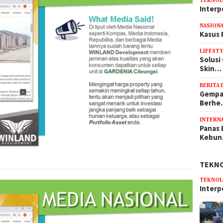
TEKNOL
Interp
NASION
Kasus 
LIFEST
Solusi
Skin…
BERITA 
Gempa 
Berh
INTERN
Panas 
Kebu
TEKN
TEKNOL
Interp