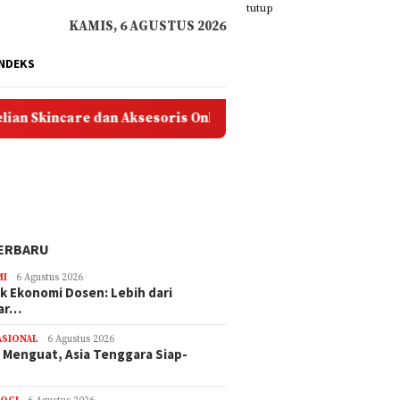
tutup
KAMIS, 6 AGUSTUS 2026
INDEKS
n Aksesoris Online
40 Ide Kado Murah untuk Guru y
ERBARU
MI
6 Agustus 2026
 Ekonomi Dosen: Lebih dari
ar…
ASIONAL
6 Agustus 2026
o Menguat, Asia Tenggara Siap-