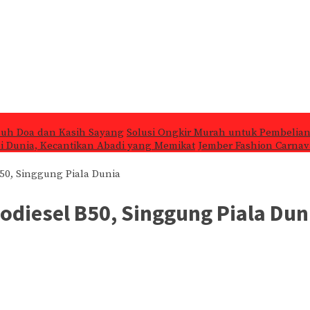
nuh Doa dan Kasih Sayang
Solusi Ongkir Murah untuk Pembelian
 di Dunia, Kecantikan Abadi yang Memikat
Jember Fashion Carnava
50, Singgung Piala Dunia
diesel B50, Singgung Piala Dun