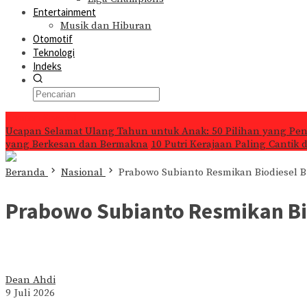
Entertainment
Musik dan Hiburan
Otomotif
Teknologi
Indeks
Konten Spesial
Ucapan Selamat Ulang Tahun untuk Anak: 50 Pilihan yang Pe
yang Berkesan dan Bermakna
10 Putri Kerajaan Paling Cantik
Beranda
Nasional
Prabowo Subianto Resmikan Biodiesel B
Prabowo Subianto Resmikan Bio
Dean Ahdi
9 Juli 2026