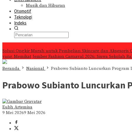
Musik dan Hiburan
Otomotif
Teknologi
Indeks
Konten Spesial
Solusi Ongkir Murah untuk Pembelian Skincare dan Aksesoris 
yang Memikat
Jember Fashion Carnaval 2026: Siswa Sekolah Ra
Beranda
Nasional
Prabowo Subianto Luncurkan Program L
Prabowo Subianto Luncurkan Pr
Eubh Artemisa
9 Mei 2026
9 Mei 2026