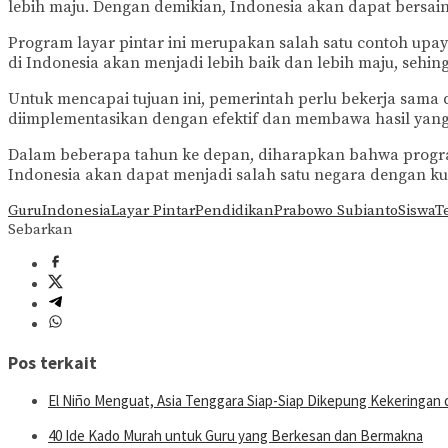
lebih maju. Dengan demikian, Indonesia akan dapat bersain
Program layar pintar ini merupakan salah satu contoh upa
di Indonesia akan menjadi lebih baik dan lebih maju, se
Untuk mencapai tujuan ini, pemerintah perlu bekerja sama 
diimplementasikan dengan efektif dan membawa hasil yang 
Dalam beberapa tahun ke depan, diharapkan bahwa program
Indonesia akan dapat menjadi salah satu negara dengan kua
Guru
Indonesia
Layar Pintar
Pendidikan
Prabowo Subianto
Siswa
T
Sebarkan
Pos terkait
El Niño Menguat, Asia Tenggara Siap-Siap Dikepung Kekeringan
40 Ide Kado Murah untuk Guru yang Berkesan dan Bermakna