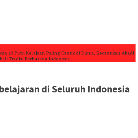
kna
10 Putri Kerajaan Paling Cantik di Dunia, Kecantikan Abadi
ali Tradisi Berbusana Indonesia
elajaran di Seluruh Indonesia