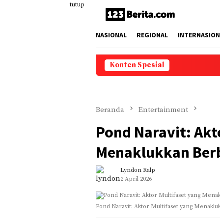
Loncat
tutup
ke
konten
NASIONAL
REGIONAL
INTERNASION
Konten Spesial
Beranda
Entertainment
Pond Naravit: Akt
Menaklukkan Berb
Lyndon Ralp
2 April 2026
Pond Naravit: Aktor Multifaset yang Menakl