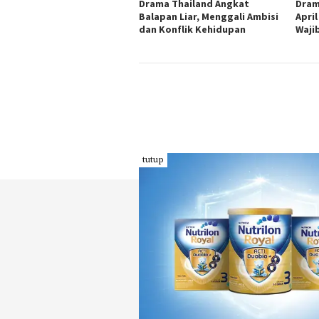
Drama Thailand Angkat
Dram
Balapan Liar, Menggali Ambisi
April
dan Konflik Kehidupan
Waji
tutup
INDEKS
KODE ETIK
PEDOMAN MEDIA
REDAKSI
SIBER
PRIVACY POLICY