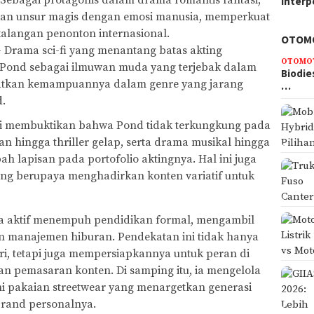
Interp
an unsur magis dengan emosi manusia, memperkuat
 kalangan penonton internasional.
OTOM
 Drama sci-fi yang menantang batas akting
OTOMO
Pond sebagai ilmuwan muda yang terjebak dalam
Biodie
atkan kemampuannya dalam genre yang jarang
…
d
.
ni membuktikan bahwa Pond tidak terkungkung pada
an hingga thriller gelap, serta drama musikal hingga
ah lapisan pada portofolio aktingnya. Hal ini juga
g berupaya menghadirkan konten variatif untuk
uga aktif menempuh pendidikan formal, mengambil
 manajemen hiburan. Pendekatan ini tidak hanya
, tetapi juga mempersiapkannya untuk peran di
dan pemasaran konten. Di samping itu, ia mengelola
ni pakaian streetwear yang menargetkan generasi
brand personalnya.