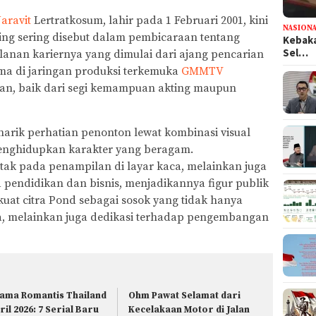
aravit
Lertratkosum, lahir pada 1 Februari 2001, kini
NASION
ing sering disebut dalam pembicaraan tentang
Kebaka
Sel…
alanan kariernya yang dimulai dari ajang pencarian
ma di jaringan produksi terkemuka
GMMTV
kan, baik dari segi kemampuan akting maupun
narik perhatian penonton lewat kombinasi visual
nghidupkan karakter yang beragam.
etak pada penampilan di layar kaca, melainkan juga
 pendidikan dan bisnis, menjadikannya figur publik
kuat citra Pond sebagai sosok yang tidak hanya
, melainkan juga dedikasi terhadap pengembangan
ama Romantis Thailand
Ohm Pawat Selamat dari
ril 2026: 7 Serial Baru
Kecelakaan Motor di Jalan