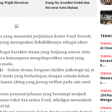
ng Wajib Ditonton
Bang Na, Kondisi Stabil dan
Dirawat Satu Malam
TEKN
ma yang menandai perjalanan karier Pond Naravit,
ang menegaskan fleksibilitasnya sebagai aktor:
TEKNOL
AI Cin
bagai karakter utama yang berjuang antara cinta
TEKNOL
kan kemampuan mengekspresikan emosi yang
Kecerd
n muda.
E…
1)
– Dalam drama bergenre thriller psikologis ini, ia
TEKNOL
if muda yang berhadapan dengan rahasia kelam
Ilmuwa
aman akting yang jarang terlihat pada usia awal
L…
TEKNOL
eran penyanyi jalanan yang bermimpi menjadi
150 Pa
Meng
uan vokal dan tarian Pond, sekaligus menambah
l ini.
TEKNOL
Sebagai protagonis dalam drama romantis fantasi,