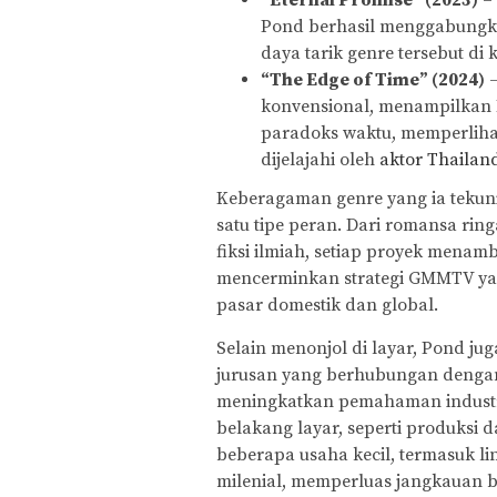
Pond berhasil menggabungk
daya tarik genre tersebut di
“The Edge of Time” (2024)
–
konvensional, menampilkan 
paradoks waktu, memperlih
dijelajahi oleh
aktor Thailan
Keberagaman genre yang ia teku
satu tipe peran. Dari romansa ring
fiksi ilmiah, setiap proyek menamb
mencerminkan strategi GMMTV yan
pasar domestik dan global.
Selain menonjol di layar, Pond j
jurusan yang berhubungan dengan
meningkatkan pemahaman industri
belakang layar, seperti produksi 
beberapa usaha kecil, termasuk li
milenial, memperluas jangkauan 