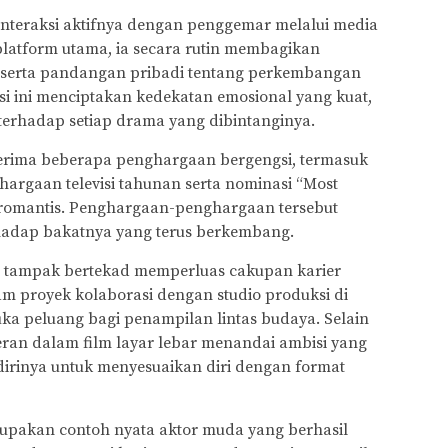
 interaksi aktifnya dengan penggemar melalui media
 platform utama, ia secara rutin membagikan
n, serta pandangan pribadi tentang perkembangan
ksi ini menciptakan kedekatan emosional yang kuat,
terhadap setiap drama yang dibintanginya.
enerima beberapa penghargaan bergengsi, termasuk
hargaan televisi tahunan serta nominasi “Most
 romantis. Penghargaan-penghargaan tersebut
hadap bakatnya yang terus berkembang.
t tampak bertekad memperluas cakupan karier
alam proyek kolaborasi dengan studio produksi di
a peluang bagi penampilan lintas budaya. Selain
eran dalam film layar lebar menandai ambisi yang
dirinya untuk menyesuaikan diri dengan format
upakan contoh nyata aktor muda yang berhasil