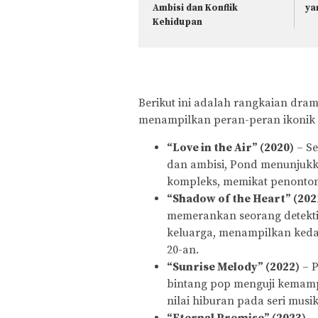
Ambisi dan Konflik
ya
Kehidupan
Berikut ini adalah rangkaian dra
menampilkan peran-peran ikonik y
“Love in the Air” (2020)
– Se
dan ambisi, Pond menunjuk
kompleks, memikat penonto
“Shadow of the Heart” (202
memerankan seorang detekt
keluarga, menampilkan kedal
20-an.
“Sunrise Melody” (2022)
– P
bintang pop menguji kemamp
nilai hiburan pada seri musika
“Eternal Promise” (2023)
– 