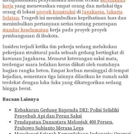
mengumumkan penyelidikan intensif terkait
kecelakaan
kerja
yang menewaskan empat orang dan melukai tiga
orang di lokasi
proyek konstruksi
di
Jagakarsa
,
Jakarta
Selatan
. Tragedi ini menimbulkan keprihatinan luas dan
menimbulkan pertanyaan serius tentang penerapan
standar keselamatan
kerja pada proyek-proyek
pembangunan di ibukota.
Insiden terjadi ketika tim pekerja sedang melakukan
pekerjaan struktural pada sebuah gedung bertingkat di
kawasan Jagakarsa. Menurut keterangan saksi mata,
terdengar suara ledakan keras diikuti oleh runtuhnya
bagian rangka beton. Empat korban meninggal di tempat
kejadian, sementara tiga lainnya dilarikan ke rumah sakit
terdekat dengan luka-luka yang dikategorikan sedang
hingga berat.
Bacaan Lainnya
Kebakaran Gedung Bapenda DKI: Polisi Selidiki
Penyebab Api dan Peran Saksi
Pendapatan Danantara Melonjak 400 Persen,
Prabowo Subianto Merasa Lega