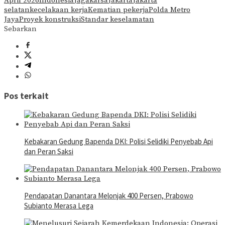
April 2026
Indonesia
Jagakarsa
Jakarta
Jakarta
selatan
kecelakaan kerja
Kematian pekerja
Polda Metro
Jaya
Proyek konstruksi
Standar keselamatan
Sebarkan
Pos terkait
Kebakaran Gedung Bapenda DKI: Polisi Selidiki Penyebab Api
dan Peran Saksi
Pendapatan Danantara Melonjak 400 Persen, Prabowo
Subianto Merasa Lega