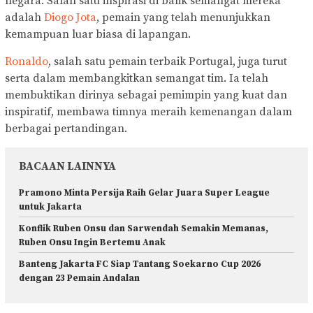
negara. Salah satu inspirasi di balik semangat mereka
adalah
Diogo Jota
, pemain yang telah menunjukkan
kemampuan luar biasa di lapangan.
Ronaldo
, salah satu pemain terbaik Portugal, juga turut
serta dalam membangkitkan semangat tim. Ia telah
membuktikan dirinya sebagai pemimpin yang kuat dan
inspiratif, membawa timnya meraih kemenangan dalam
berbagai pertandingan.
BACAAN LAINNYA
Pramono Minta Persija Raih Gelar Juara Super League
untuk Jakarta
Konflik Ruben Onsu dan Sarwendah Semakin Memanas,
Ruben Onsu Ingin Bertemu Anak
Banteng Jakarta FC Siap Tantang Soekarno Cup 2026
dengan 23 Pemain Andalan