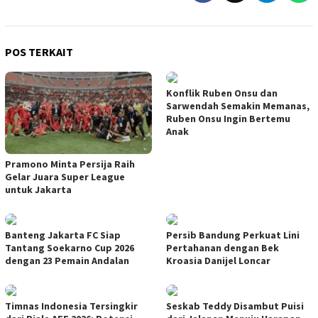
POS TERKAIT
Konflik Ruben Onsu dan
Sarwendah Semakin Memanas,
Ruben Onsu Ingin Bertemu
Anak
Pramono Minta Persija Raih
Gelar Juara Super League
untuk Jakarta
Banteng Jakarta FC Siap
Persib Bandung Perkuat Lini
Tantang Soekarno Cup 2026
Pertahanan dengan Bek
dengan 23 Pemain Andalan
Kroasia Danijel Loncar
Timnas Indonesia Tersingkir
Seskab Teddy Disambut Puisi