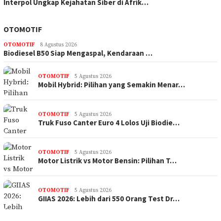
Interpol Ungkap Kejahatan Siber di Afrik…
OTOMOTIF
OTOMOTIF
8 Agustus 2026
Biodiesel B50 Siap Mengaspal, Kendaraan …
OTOMOTIF
5 Agustus 2026
Mobil Hybrid: Pilihan yang Semakin Menar…
OTOMOTIF
5 Agustus 2026
Truk Fuso Canter Euro 4 Lolos Uji Biodie…
OTOMOTIF
5 Agustus 2026
Motor Listrik vs Motor Bensin: Pilihan T…
OTOMOTIF
5 Agustus 2026
GIIAS 2026: Lebih dari 550 Orang Test Dr…