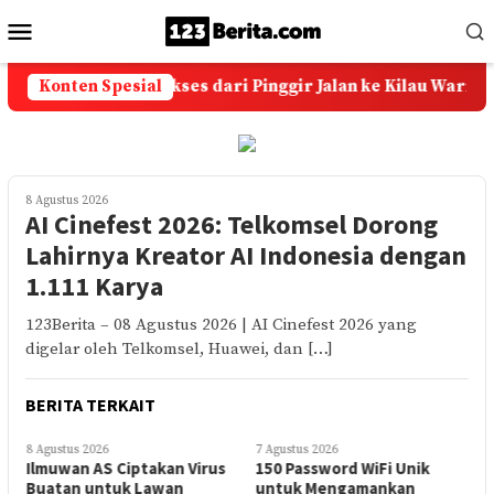
Loncat
Menu
ke
Mobile
konten
atu Akik: Kisah Sukses dari Pinggir Jalan ke Kilau Warna-War
Konten Spesial
8 Agustus 2026
AI Cinefest 2026: Telkomsel Dorong
Lahirnya Kreator AI Indonesia dengan
1.111 Karya
123Berita – 08 Agustus 2026 | AI Cinefest 2026 yang
digelar oleh Telkomsel, Huawei, dan […]
BERITA TERKAIT
8 Agustus 2026
7 Agustus 2026
6
Ilmuwan AS Ciptakan Virus
150 Password WiFi Unik
I
i
Buatan untuk Lawan
untuk Mengamankan
S