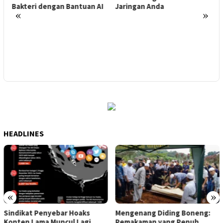
Bakteri dengan Bantuan AI
Jaringan Anda
K
«
»
HEADLINES
«
»
Sindikat Penyebar Hoaks
Mengenang Diding Boneng:
Konten Lama Muncul Lagi
Pemakaman yang Penuh