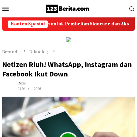
Loncat
Menu
ke
Mobile
konten
i Ongkir Murah untuk Pembelian Skincare dan Aksesoris Onl
Konten Spesial
Beranda
Teknologi
Netizen Riuh! WhatsApp, Instagram dan
Facebook Ikut Down
Rizal
21 Maret 2026