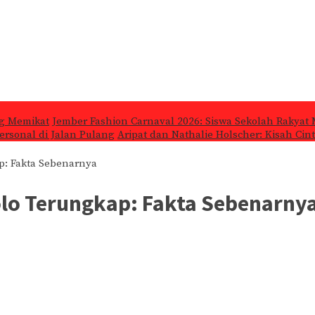
ng Memikat
Jember Fashion Carnaval 2026: Siswa Sekolah Rakyat 
ersonal di Jalan Pulang
Aripat dan Nathalie Holscher: Kisah Cin
ap: Fakta Sebenarnya
olo Terungkap: Fakta Sebenarny