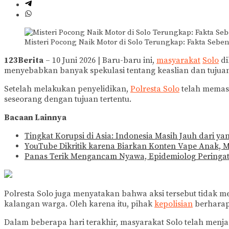
Misteri Pocong Naik Motor di Solo Terungkap: Fakta Sebe
123Berita
– 10 Juni 2026 | Baru-baru ini,
masyarakat
Solo
di
menyebabkan banyak spekulasi tentang keaslian dan tujuan 
Setelah melakukan penyelidikan,
Polresta Solo
telah memast
seseorang dengan tujuan tertentu.
Bacaan Lainnya
Tingkat Korupsi di Asia: Indonesia Masih Jauh dari ya
YouTube Dikritik karena Biarkan Konten Vape Anak,
Panas Terik Mengancam Nyawa, Epidemiolog Peringatk
Polresta Solo juga menyatakan bahwa aksi tersebut tida
kalangan warga. Oleh karena itu, pihak
kepolisian
berharap 
Dalam beberapa hari terakhir, masyarakat Solo telah menja