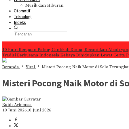
Musik dan Hiburan
Otomotif
Teknologi
Indeks
Konten Spesial
10 Putri Kerajaan Paling Cantik di Dunia, Kecantikan Abadi ya
Tradisi Berbusana Indonesia
Kebaya Dihidupkan Lewat Cerita P
Beranda
Viral
Misteri Pocong Naik Motor di Solo Terungk
Misteri Pocong Naik Motor di S
Eubh Artemisa
10 Juni 2026
10 Juni 2026