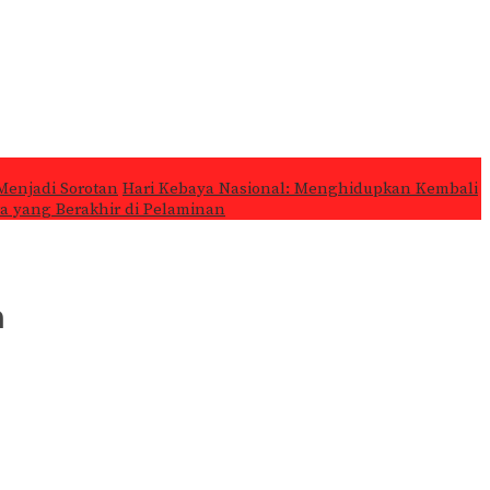
Menjadi Sorotan
Hari Kebaya Nasional: Menghidupkan Kembali
ta yang Berakhir di Pelaminan
a