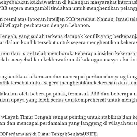
 menyebabkan kekhawatiran di kalangan masyarakat internas
BB segera mengambil tindakan untuk menghentikan pelangg
 resmi atas laporan intelijen PBB tersebut. Namun, Israel 
 di wilayah perbatasan dengan Lebanon.
 Tengah, yang sudah terkena dampak konflik yang berkepanj
bat dalam konflik tersebut untuk segera menghentikan keker
anon dan Israel telah memburuk. Beberapa insiden kekerasan
i telah menyebabkan kekhawatiran di kalangan masyarakat in
 menghentikan kekerasan dan mencapai perdamaian yang langg
nflik tersebut untuk segera menghentikan kekerasan dan kem
lakukan oleh beberapa pihak, termasuk PBB dan beberapa ne
ilakukan upaya yang lebih serius dan komprehensif untuk me
wilayah Timur Tengah sangat penting untuk stabilitas dan k
an dan mencapai perdamaian yang langgeng di wilayah terse
PBB
Perdamaian di Timur Tengah
Senjata
UNIFIL