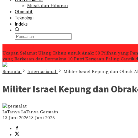
Musik dan Hiburan
Otomotif
Teknologi
Indeks
Konten Spesial
Ucapan Selamat Ulang Tahun untuk Anak: 50 Pilihan yang Pe
yang Berkesan dan Bermakna
10 Putri Kerajaan Paling Cantik
Beranda
Internasional
Militer Israel Kepung dan Obrak-
Militer Israel Kepung dan Obra
LaTanya LaTanya Germain
13 Juni 2026
13 Juni 2026