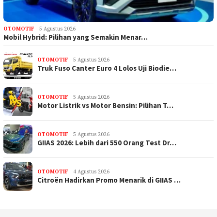
OTOMOTIF
5 Agustus 2026
Mobil Hybrid: Pilihan yang Semakin Menar…
OTOMOTIF
5 Agustus 2026
Truk Fuso Canter Euro 4 Lolos Uji Biodie…
OTOMOTIF
5 Agustus 2026
Motor Listrik vs Motor Bensin: Pilihan T…
OTOMOTIF
5 Agustus 2026
GIIAS 2026: Lebih dari 550 Orang Test Dr…
OTOMOTIF
4 Agustus 2026
Citroën Hadirkan Promo Menarik di GIIAS …