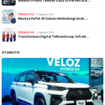
Nikmati Promo Tambah Daya 50 Persen di B…
TEKNOLOGI
5 Agustus 2026
Meutya Hafid: RI Sukses Melindungi Anak …
TEKNOLOGI
4 Agustus 2026
Transformasi Digital TelkomGroup: InfraN…
OTOMOTIF