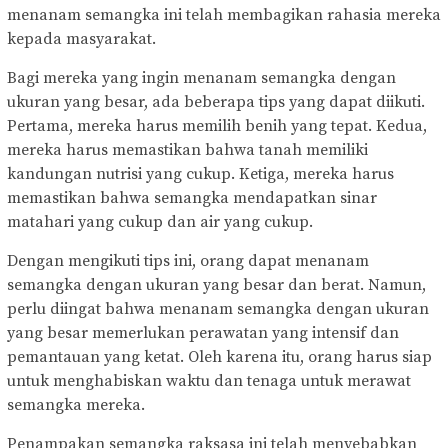
menanam semangka ini telah membagikan rahasia mereka
kepada masyarakat.
Bagi mereka yang ingin menanam semangka dengan
ukuran yang besar, ada beberapa tips yang dapat diikuti.
Pertama, mereka harus memilih benih yang tepat. Kedua,
mereka harus memastikan bahwa tanah memiliki
kandungan nutrisi yang cukup. Ketiga, mereka harus
memastikan bahwa semangka mendapatkan sinar
matahari yang cukup dan air yang cukup.
Dengan mengikuti tips ini, orang dapat menanam
semangka dengan ukuran yang besar dan berat. Namun,
perlu diingat bahwa menanam semangka dengan ukuran
yang besar memerlukan perawatan yang intensif dan
pemantauan yang ketat. Oleh karena itu, orang harus siap
untuk menghabiskan waktu dan tenaga untuk merawat
semangka mereka.
Penampakan semangka raksasa ini telah menyebabkan