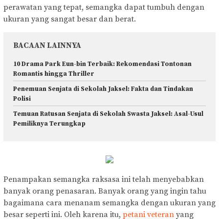
perawatan yang tepat, semangka dapat tumbuh dengan
ukuran yang sangat besar dan berat.
BACAAN LAINNYA
10 Drama Park Eun-bin Terbaik: Rekomendasi Tontonan
Romantis hingga Thriller
Penemuan Senjata di Sekolah Jaksel: Fakta dan Tindakan
Polisi
Temuan Ratusan Senjata di Sekolah Swasta Jaksel: Asal-Usul
Pemiliknya Terungkap
Penampakan semangka raksasa ini telah menyebabkan
banyak orang penasaran. Banyak orang yang ingin tahu
bagaimana cara menanam semangka dengan ukuran yang
besar seperti ini. Oleh karena itu,
petani veteran
yang