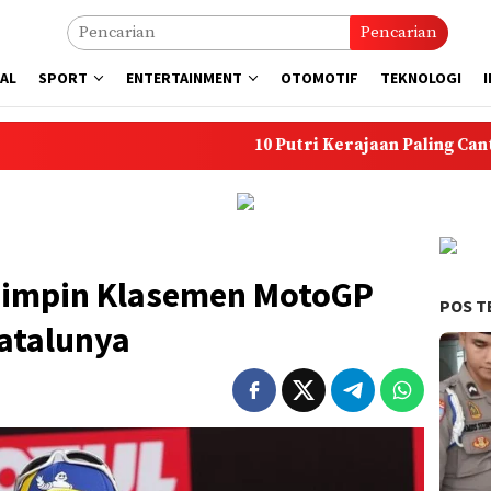
Pencarian
AL
SPORT
ENTERTAINMENT
OTOMOTIF
TEKNOLOGI
10 Putri Kerajaan Paling Cantik di Dunia
Pimpin Klasemen MotoGP
POS T
atalunya