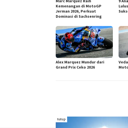
Marc Marquez Raih
9 An
Kemenangan di MotoGP
Lulu
Jerman 2026, Perkuat
Suks
Dominasi di Sachsenring
Alex Marquez Mundur dari
Veda
Grand Prix Ceko 2026
Moto
tutup