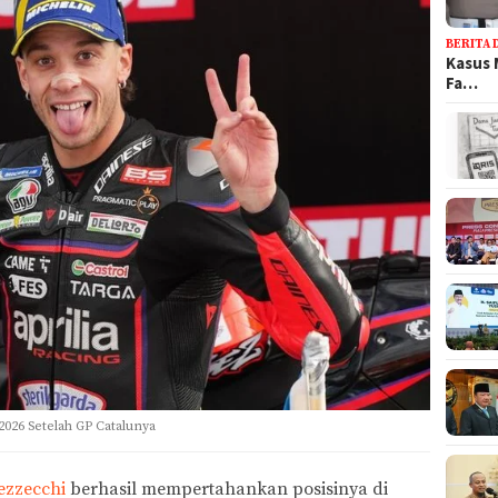
BERITA 
Kasus 
Fa…
26 Setelah GP Catalunya
ezzecchi
berhasil mempertahankan posisinya di