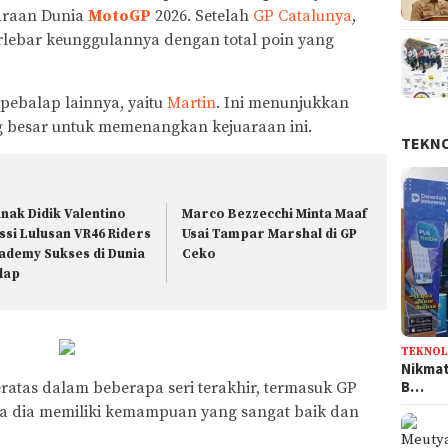
araan Dunia
MotoGP
2026. Setelah
GP Catalunya
,
lebar keunggulannya dengan total poin yang
 pebalap lainnya, yaitu
Martin
. Ini menunjukkan
g besar untuk memenangkan kejuaraan ini.
TEKN
Anak Didik Valentino
Marco Bezzecchi Minta Maaf
ssi Lulusan VR46 Riders
Usai Tampar Marshal di GP
ademy Sukses di Dunia
Ceko
lap
TEKNOL
Nikmat
B…
eratas dalam beberapa seri terakhir, termasuk GP
a dia memiliki kemampuan yang sangat baik dan