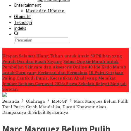
Entertainment
Musik dan Hiburan
Otomotif
Teknologi
Indeks
Konten Spesial
Ucapan Selamat Ulang Tahun untuk Anak: 50 Pilihan yang
Penuh Doa dan Kasih Sayang
Solusi Ongkir Murah untuk
Pembelian Skincare dan Aksesoris Online
40 Ide Kado Murah
untuk Guru yang Berkesan dan Bermakna
10 Putri Kerajaan
Paling Cantik di Dunia, Kecantikan Abadi yang Memikat
Jember Fashion Carnaval 2026: Siswa Sekolah Rakyat Menjadi
Sorotan
Beranda
Olahraga
MotoGP
Marc Marquez Belum Pulih
Total Pasca Crash Mandalika, Ducati Khawatir Akan
Dampaknya di Sirkuit Berikutnya
Marc Marquez Belum Pulih