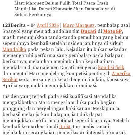
Marc Marquez Belum Pulih Total Pasca Crash
Mandalika, Ducati Khawatir Akan Dampaknya di
Sirkuit Berikutnya
123Berita
– 04
April 2026
|
Marc Marquez
, pembalap asal
Spanyol yang menjadi andalan tim
Ducati
di
MotoGP
,
masih menunjukkan tanda-tanda pemulihan yang belum
sepenuhnya kembali setelah insiden jatuhnya di sirkuit
Mandalika
pada pekan lalu. Kejadian itu bukan sekadar
memengaruhi performa sang pembalap pada balapan
berikutnya, melainkan menimbulkan keprihatinan
mendalam di manajemen Ducati mengenai
kondisi fisik
dan mental Marc menjelang kompetisi penting di
Amerika
Serikat
serta persaingan ketat dengan tim lain, khususnya
Aprilia yang mulai menunjukkan dominasi.
Insiden yang terjadi pada sesi kualifikasi Mandalika
mengakibatkan Marc mengalami luka pada bagian
punggung dan pergelangan kaki kanan. Meskipun ia
berhasil melanjutkan balapan, ia tidak dapat
menunjukkan performa optimal seperti biasanya. Setelah
kembali ke markas tim di
Italia
, tim medis Ducati
melakukan serangkaian pemeriksaan intensif, termasuk