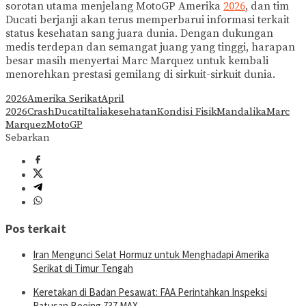
sorotan utama menjelang MotoGP Amerika
2026
, dan tim
Ducati berjanji akan terus memperbarui informasi terkait
status kesehatan sang juara dunia. Dengan dukungan
medis terdepan dan semangat juang yang tinggi, harapan
besar masih menyertai Marc Marquez untuk kembali
menorehkan prestasi gemilang di sirkuit-sirkuit dunia.
2026
Amerika Serikat
April
2026
Crash
Ducati
Italia
kesehatan
Kondisi Fisik
Mandalika
Marc
Marquez
MotoGP
Sebarkan
Pos terkait
Iran Mengunci Selat Hormuz untuk Menghadapi Amerika
Serikat di Timur Tengah
Keretakan di Badan Pesawat: FAA Perintahkan Inspeksi
Ratusan Boeing 737 MAX