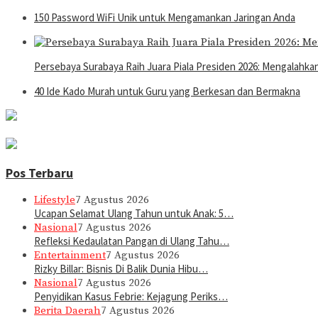
150 Password WiFi Unik untuk Mengamankan Jaringan Anda
Persebaya Surabaya Raih Juara Piala Presiden 2026: Mengalahk
40 Ide Kado Murah untuk Guru yang Berkesan dan Bermakna
Pos Terbaru
Lifestyle
7 Agustus 2026
Ucapan Selamat Ulang Tahun untuk Anak: 5…
Nasional
7 Agustus 2026
Refleksi Kedaulatan Pangan di Ulang Tahu…
Entertainment
7 Agustus 2026
Rizky Billar: Bisnis Di Balik Dunia Hibu…
Nasional
7 Agustus 2026
Penyidikan Kasus Febrie: Kejagung Periks…
Berita Daerah
7 Agustus 2026