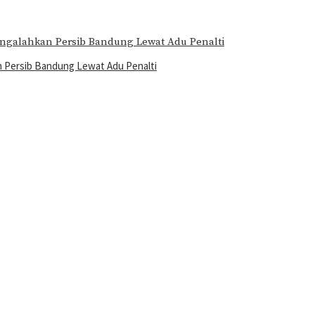
an Persib Bandung Lewat Adu Penalti