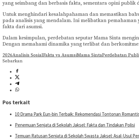
yang seimbang dan berbasis fakta, sementara opini publik 
Untuk menghindari kesalahpahaman dan memastikan bahwa d
pada analisis yang mendalam. Ini melibatkan pemahaman yan
fakta dari asumsi.
Dalam kesimpulan, perdebatan seputar Mama Sinta menginga
Dengan memahami dinamika yang terlibat dan berkomitmen u
2026
Analisis Sosial
Fakta vs Asumsi
Mama Sinta
Perdebatan Publ
Sebarkan
Pos terkait
10 Drama Park Eun-bin Terbaik: Rekomendasi Tontonan Romantis 
Penemuan Senjata di Sekolah Jaksel: Fakta dan Tindakan Polisi
Temuan Ratusan Senjata di Sekolah Swasta Jaksel: Asal-Usul Pe