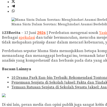
Mama Sinta Dalam Sorotan: Menghindari Asumsi Berlebi
123Berita
– 12 Juni
2026
| Perdebatan mengenai sosok
Yas
Berbagai
spekulasi
dan tafsir bermunculan, mencoba menjel
tidak melupakan prinsip dasar dalam mencari kebenaran, 
Perdebatan seputar Mama Sinta menunjukkan betapa komple
memandang dan menanggapi berbagai isu, termasuk latar bel
analisis yang komprehensif dan berbasis pada data yang ak
Bacaan Lainnya
10 Drama Park Eun-bin Terbaik: Rekomendasi Tontona
Penemuan Senjata di Sekolah Jaksel: Fakta dan Tindak
Temuan Ratusan Senjata di Sekolah Swasta Jaksel: As
Di sisi lain, peran media dan opini publik juga sangat kr