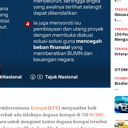
TEKNOL
Ilmuwa
L…
TEKNOL
150 Pa
Meng
TEKNOL
Interp
OTOM
OTOMO
Biodie
…
 Pemberantasan
Korupsi
(
KPK
) menyambut baik
terkait ada tidaknya dugaan korupsi di 750
BUMN
en untuk mengusut tuntas dugaan korupsi tersebut