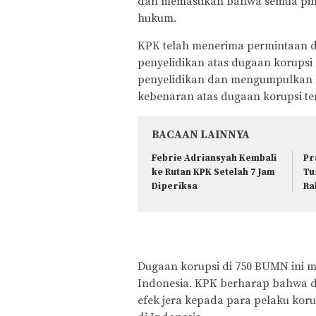
dan memastikan bahwa semua piha
hukum.
KPK telah menerima permintaan d
penyelidikan atas dugaan korups
penyelidikan dan mengumpulkan 
kebenaran atas dugaan korupsi te
BACAAN LAINNYA
Febrie Adriansyah Kembali
Pr
ke Rutan KPK Setelah 7 Jam
Tu
Diperiksa
Ra
Dugaan korupsi di 750 BUMN ini me
Indonesia. KPK berharap bahwa d
efek jera kepada para pelaku ko