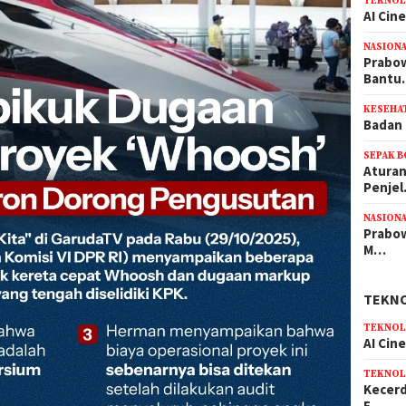
TEKNOL
AI Cin
NASION
Prabow
Bant
KESEHA
Badan 
SEPAK 
Aturan
Penje
NASION
Prabow
M…
TEKN
TEKNOL
AI Cin
TEKNOL
Kecerd
E…