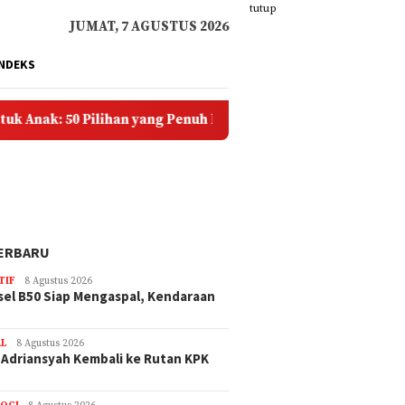
tutup
JUMAT, 7 AGUSTUS 2026
INDEKS
ilihan yang Penuh Doa dan Kasih Sayang
Solusi Ongki
ERBARU
TIF
8 Agustus 2026
sel B50 Siap Mengaspal, Kendaraan
AL
8 Agustus 2026
 Adriansyah Kembali ke Rutan KPK