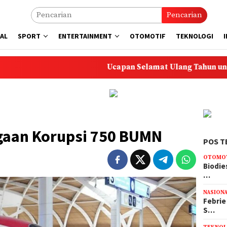
Pencarian
AL
SPORT
ENTERTAINMENT
OTOMOTIF
TEKNOLOGI
Ucapan Selamat Ulang Tahun untuk Anak: 50 P
gaan Korupsi 750 BUMN
POS T
OTOMO
Biodie
…
NASION
Febrie
S…