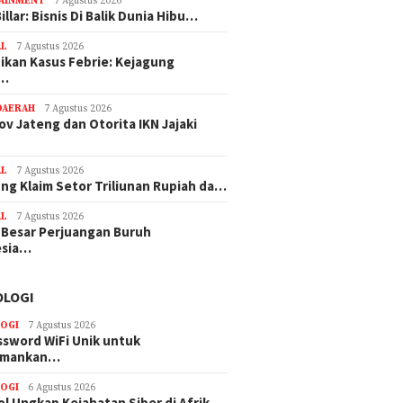
AINMENT
7 Agustus 2026
illar: Bisnis Di Balik Dunia Hibu…
AL
7 Agustus 2026
ikan Kasus Febrie: Kejagung
s…
DAERAH
7 Agustus 2026
v Jateng dan Otorita IKN Jajaki
AL
7 Agustus 2026
ng Klaim Setor Triliunan Rupiah da…
AL
7 Agustus 2026
i Besar Perjuangan Buruh
esia…
OLOGI
OGI
7 Agustus 2026
ssword WiFi Unik untuk
amankan…
OGI
6 Agustus 2026
ol Ungkap Kejahatan Siber di Afrik…