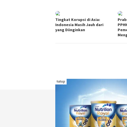
Tingkat Korupsi di Asia:
Prab
Indonesia Masih Jauh dari
PPHN
yang Diinginkan
Peme
Meng
tutup
INDEKS
KODE ETIK
PEDOMAN MEDIA
REDAKSI
SIBER
PRIVACY POLICY