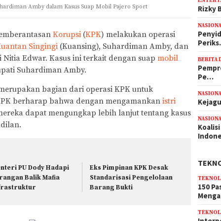
ENTERT
uhardiman Amby dalam Kasus Suap Mobil Pajero Sport
Rizky B
NASION
Penyid
 Pemberantasan
Korupsi
(
KPK
) melakukan operasi
Perik
uantan Singingi
(Kuansing), Suhardiman Amby, dan
Nitia Edwar. Kasus ini terkait dengan suap
mobil
BERITA 
Pempro
upati Suhardiman Amby.
Pe…
i merupakan bagian dari operasi KPK untuk
NASION
. KPK berharap bahwa dengan mengamankan
istri
Kejagu
ereka dapat mengungkap lebih lanjut tentang kasus
NASION
dilan.
Koalis
Indon
TEKN
nteri PU Dody Hadapi
Eks Pimpinan KPK Desak
rangan Balik Mafia
Standarisasi Pengelolaan
TEKNOL
150 Pa
frastruktur
Barang Bukti
Meng
TEKNOL
Interp