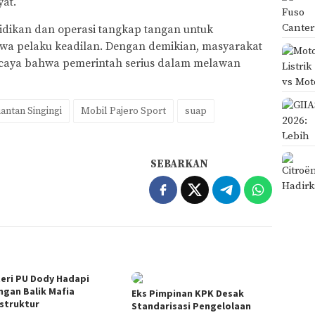
at.
idikan dan operasi tangkap tangan untuk
a pelaku keadilan. Dengan demikian, masyarakat
caya bahwa pemerintah serius dalam melawan
antan Singingi
Mobil Pajero Sport
suap
SEBARKAN
eri PU Dody Hadapi
ngan Balik Mafia
Eks Pimpinan KPK Desak
astruktur
Standarisasi Pengelolaan