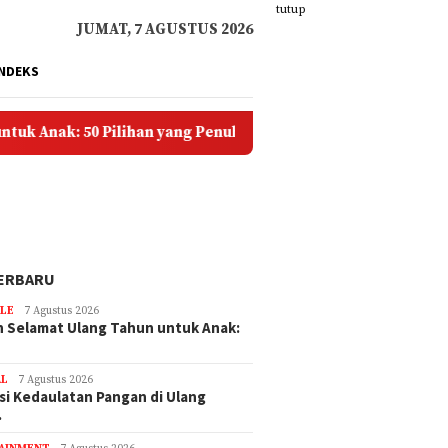
tutup
JUMAT, 7 AGUSTUS 2026
INDEKS
: 50 Pilihan yang Penuh Doa dan Kasih Sayang
Solus
ERBARU
YLE
7 Agustus 2026
 Selamat Ulang Tahun untuk Anak:
AL
7 Agustus 2026
si Kedaulatan Pangan di Ulang
…