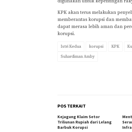
digunakan untuk kepentingan raky
KPK akan terus melakukan penyel
memberantas korupsi dan membaw
dapat merasa lebih aman dan per
korupsi.
Istri Kedua
korupsi
KPK
Ku
Suhardiman Amby
POS TERKAIT
Kejagung Klaim Setor
Ment
Triliunan Rupiah dari Lelang
Sera
Barbuk Korupsi
Infr