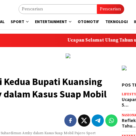
Pencarian
AL
SPORT
ENTERTAINMENT
OTOMOTIF
TEKNOLOGI
Ucapan Selamat Ulang Tahun untuk Anak
i Kedua Bupati Kuansing
POS T
 dalam Kasus Suap Mobil
LIFEST
Ucapan
5…
NASION
Reflek
Tahu