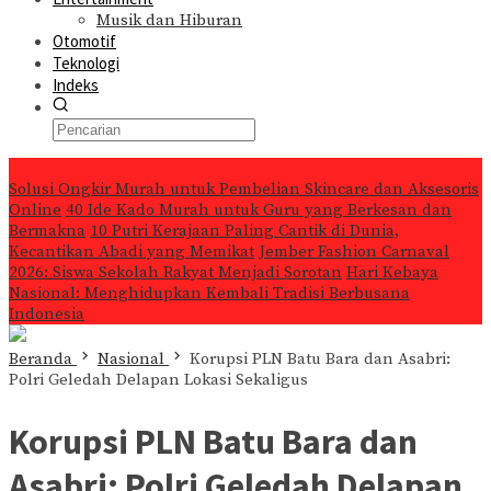
Musik dan Hiburan
Otomotif
Teknologi
Indeks
Konten Spesial
Solusi Ongkir Murah untuk Pembelian Skincare dan Aksesoris
Online
40 Ide Kado Murah untuk Guru yang Berkesan dan
Bermakna
10 Putri Kerajaan Paling Cantik di Dunia,
Kecantikan Abadi yang Memikat
Jember Fashion Carnaval
2026: Siswa Sekolah Rakyat Menjadi Sorotan
Hari Kebaya
Nasional: Menghidupkan Kembali Tradisi Berbusana
Indonesia
Beranda
Nasional
Korupsi PLN Batu Bara dan Asabri:
Polri Geledah Delapan Lokasi Sekaligus
Korupsi PLN Batu Bara dan
Asabri: Polri Geledah Delapan