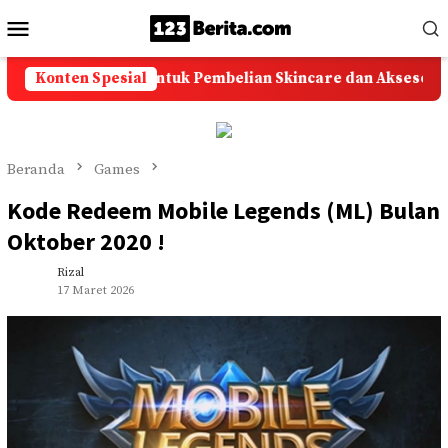
Loncat
Menu
ke
Mobile
konten
ngkir Murah untuk Pembelian Skincare dan Aksesoris Online
Konten Spesial
Beranda
Games
Kode Redeem Mobile Legends (ML) Bulan
Oktober 2020 !
Rizal
17 Maret 2026