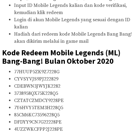
Input ID Mobile Legends kalian dan kode verifikasi,
kemudian klik redeem
Login di akun Mobile Legends yang sesuai dengan ID
kalian
Hadiah dari redeem kode Mobile Legends Bang Bang!
akan dikirim melalui in game mail
Kode Redeem Mobile Legends (ML)
Bang-Bang! Bulan Oktober 2020
77HUUP5ZK9Z7228G
CYVSYVJS9PJ222829
CDEBWN3JWYJK2282
3738958QX75K228Q5
CZTATCZMDCY9228PE
7Y6HVY5TEM3H228Q5
85CM6KC73596228Q5
DFDYY9CN7G22228PE
4UZZWKCFPP2J228PE