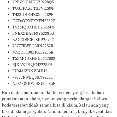
2PEZ9GJMKEZ9228Q5
TGSBPAXTTXFV2289F
T438UHZHZ3X22289F
UEDAY2XEKXFN2289F
T5ZMQUXHED262243P
FNEXZKAFF2Y52285G
BAGCDSCR2SPP2572Q
79777RWBQ3RN2252R
M5Z7T6B8ZFXT2285K
T5ZMQUXHED2622882
RJKAZTH2JC422285H
FH6M5Y7NVBHH2
79777RWBQ3RN2288T
A5XYQZKW5RGF2285N
Nah diatas merupakan kode reedem yang bisa kalian
gunakan atau klaim, namun yang perlu diangat bahwa
kode tersebut tidak semua bisa di klaim, kalau ada yang
bisa di klaim ya syukur. Namun tenang, banyak event dari