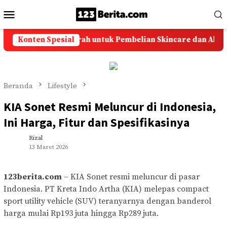
Loncat
Menu
ke
Mobile
konten
Solusi Ongkir Murah untuk Pembelian Skincare dan Aksesori
Konten Spesial
Beranda
Lifestyle
KIA Sonet Resmi Meluncur di Indonesia,
Ini Harga, Fitur dan Spesifikasinya
Rizal
13 Maret 2026
123berita.com
– KIA Sonet resmi meluncur di pasar
Indonesia. PT Kreta Indo Artha (KIA) melepas compact
sport utility vehicle (SUV) teranyarnya dengan banderol
harga mulai Rp193 juta hingga Rp289 juta.