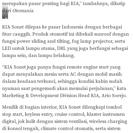
merupakan pasar penting bagi KIA,” tambahnya, dikutip
dari
Otomania
.
KIA
Sonet
KIA Sonet dilepas ke pasar Indonesia dengan berbagai
(Dok.
fitur canggih. Produk otomotif ini dibekali sunroof dengan
KIA
Global)
fungsi power sliding and tilting, fog lamp projector, serta
LED untuk lampu utama, DRL yang juga berfungsi sebagai
lampu sein, dan lampu belakang.
“KIA Sonet juga punya fungsi remote engine start yang
dapat menyalakan mesin serta AC dengan mobil masih
dalam keadaan terkunci, sehingga kondisi kabin sudah
nyaman saat pengemudi akan memulai perjalanan,” kata
Marketing & Development Division Head KIA, Ario Soerjo.
Menilik di bagian interior, KIA Sonet dilengkapi tombol
stop start, keyless entry, cruise control, klaster instrumen
digital, jok kulit dengan sistem ventilasi, wireless charging
di konsol tengah, climate control otomatis, serta sistem