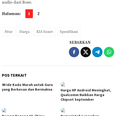
audio dari Bose.
Halaman:
1
2
Fitur
Harga
KIA Sonet
Spesifikasi
SEBARKAN
POS TERKAIT
40 Ide Kado Murah untuk Guru
yang Berkesan dan Bermakna
Harga HP Android Meningkat,
Qualcomm Naikkan Harga
Chipset September
Perang Dagang AS-China:
Pemerintah Luncurkan